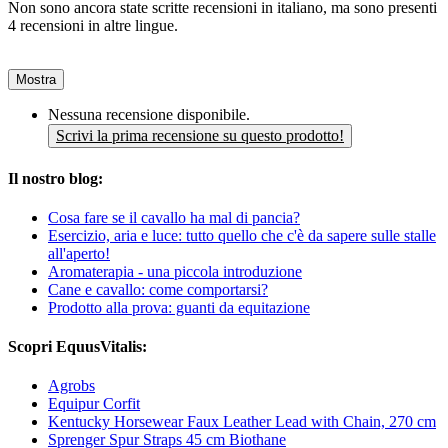
Non sono ancora state scritte recensioni in italiano, ma sono presenti
4 recensioni in altre lingue.
Mostra
Nessuna recensione disponibile.
Scrivi la prima recensione su questo prodotto!
Il nostro blog:
Cosa fare se il cavallo ha mal di pancia?
Esercizio, aria e luce: tutto quello che c'è da sapere sulle stalle
all'aperto!
Aromaterapia - una piccola introduzione
Cane e cavallo: come comportarsi?
Prodotto alla prova: guanti da equitazione
Scopri EquusVitalis:
Agrobs
Equipur Corfit
Kentucky Horsewear Faux Leather Lead with Chain, 270 cm
Sprenger Spur Straps 45 cm Biothane