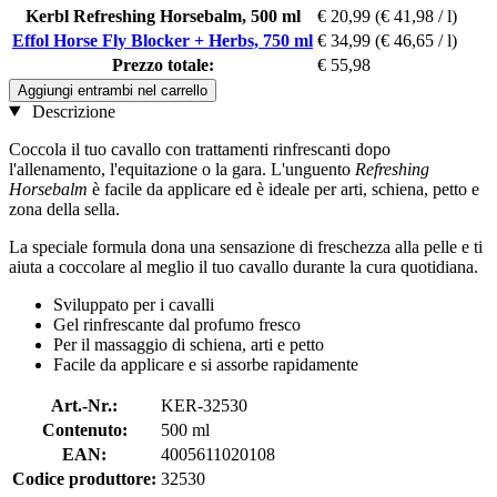
Kerbl Refreshing Horsebalm, 500 ml
€ 20,99
(€ 41,98 / l)
Effol Horse Fly Blocker + Herbs, 750 ml
€ 34,99
(€ 46,65 / l)
Prezzo totale:
€ 55,98
Aggiungi entrambi nel carrello
Descrizione
Coccola il tuo cavallo con trattamenti rinfrescanti dopo
l'allenamento, l'equitazione o la gara. L'unguento
Refreshing
Horsebalm
è facile da applicare ed è ideale per arti, schiena, petto e
zona della sella.
La speciale formula dona una sensazione di freschezza alla pelle e ti
aiuta a coccolare al meglio il tuo cavallo durante la cura quotidiana.
Sviluppato per i cavalli
Gel rinfrescante dal profumo fresco
Per il massaggio di schiena, arti e petto
Facile da applicare e si assorbe rapidamente
Art.-Nr.:
KER-32530
Contenuto:
500 ml
EAN:
4005611020108
Codice produttore:
32530