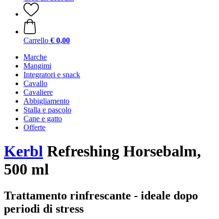
Carrello
€ 0,00
Marche
Mangimi
Integratori e snack
Cavallo
Cavaliere
Abbigliamento
Stalla e pascolo
Cane e gatto
Offerte
Kerbl
Refreshing Horsebalm,
500 ml
Trattamento rinfrescante - ideale dopo
periodi di stress