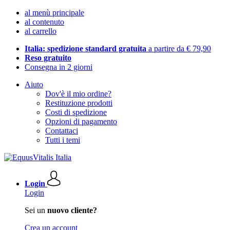
al menù principale
al contenuto
al carrello
Italia: spedizione standard gratuita
a partire da € 79,90
Reso gratuito
Consegna in 2 giorni
Aiuto
Dov'è il mio ordine?
Restituzione prodotti
Costi di spedizione
Opzioni di pagamento
Contattaci
Tutti i temi
Login
Login
Sei un
nuovo cliente?
Crea un account