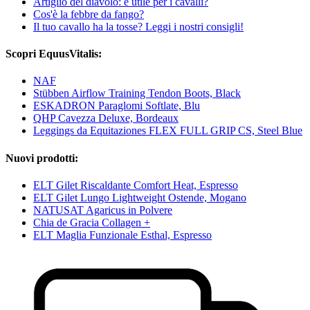
Artiglio del diavolo: è utile per i cavalli?
Cos'è la febbre da fango?
Il tuo cavallo ha la tosse? Leggi i nostri consigli!
Scopri EquusVitalis:
NAF
Stübben Airflow Training Tendon Boots, Black
ESKADRON Paraglomi Softlate, Blu
QHP Cavezza Deluxe, Bordeaux
Leggings da Equitaziones FLEX FULL GRIP CS, Steel Blue
Nuovi prodotti:
ELT Gilet Riscaldante Comfort Heat, Espresso
ELT Gilet Lungo Lightweight Ostende, Mogano
NATUSAT Agaricus in Polvere
Chia de Gracia Collagen +
ELT Maglia Funzionale Esthal, Espresso