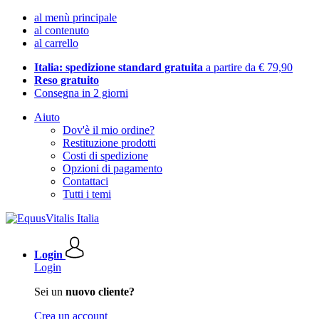
al menù principale
al contenuto
al carrello
Italia: spedizione standard gratuita
a partire da € 79,90
Reso gratuito
Consegna in 2 giorni
Aiuto
Dov'è il mio ordine?
Restituzione prodotti
Costi di spedizione
Opzioni di pagamento
Contattaci
Tutti i temi
Login
Login
Sei un
nuovo cliente?
Crea un account