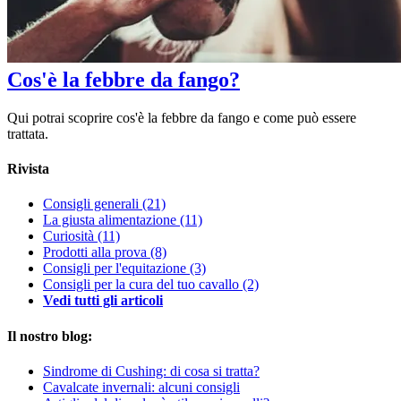
Cos'è la febbre da fango?
Qui potrai scoprire cos'è la febbre da fango e come può essere
trattata.
Rivista
Consigli generali
(21)
La giusta alimentazione
(11)
Curiosità
(11)
Prodotti alla prova
(8)
Consigli per l'equitazione
(3)
Consigli per la cura del tuo cavallo
(2)
Vedi tutti gli articoli
Il nostro blog:
Sindrome di Cushing: di cosa si tratta?
Cavalcate invernali: alcuni consigli