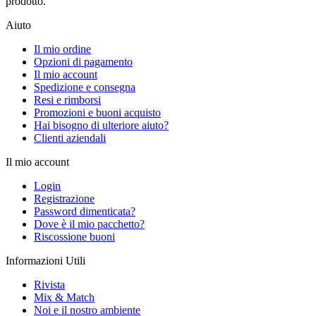
prodotto.
Aiuto
Il mio ordine
Opzioni di pagamento
Il mio account
Spedizione e consegna
Resi e rimborsi
Promozioni e buoni acquisto
Hai bisogno di ulteriore aiuto?
Clienti aziendali
Il mio account
Login
Registrazione
Password dimenticata?
Dove è il mio pacchetto?
Riscossione buoni
Informazioni Utili
Rivista
Mix & Match
Noi e il nostro ambiente