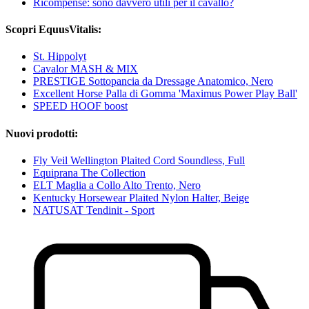
Ricompense: sono davvero utili per il cavallo?
Scopri EquusVitalis:
St. Hippolyt
Cavalor MASH & MIX
PRESTIGE Sottopancia da Dressage Anatomico, Nero
Excellent Horse Palla di Gomma 'Maximus Power Play Ball'
SPEED HOOF boost
Nuovi prodotti:
Fly Veil Wellington Plaited Cord Soundless, Full
Equiprana The Collection
ELT Maglia a Collo Alto Trento, Nero
Kentucky Horsewear Plaited Nylon Halter, Beige
NATUSAT Tendinit - Sport