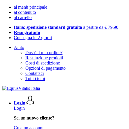
al menù principale
al contenuto
al carrello
Italia: spedizione standard gratuita
a partire da € 79,90
Reso gratuito
Consegna in 2 giorni
Aiuto
Dov'è il mio ordine?
Restituzione prodotti
Costi di spedizione
Opzioni di pagamento
Contattaci
Tutti i temi
Login
Login
Sei un
nuovo cliente?
Crea un account