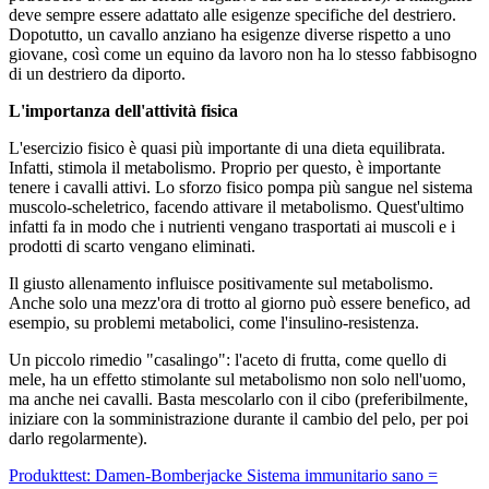
deve sempre essere adattato alle esigenze specifiche del destriero.
Dopotutto, un cavallo anziano ha esigenze diverse rispetto a uno
giovane, così come un equino da lavoro non ha lo stesso fabbisogno
di un destriero da diporto.
L'importanza dell'attività fisica
L'esercizio fisico è quasi più importante di una dieta equilibrata.
Infatti, stimola il metabolismo. Proprio per questo, è importante
tenere i cavalli attivi. Lo sforzo fisico pompa più sangue nel sistema
muscolo-scheletrico, facendo attivare il metabolismo. Quest'ultimo
infatti fa in modo che i nutrienti vengano trasportati ai muscoli e i
prodotti di scarto vengano eliminati.
Il giusto allenamento influisce positivamente sul metabolismo.
Anche solo una mezz'ora di trotto al giorno può essere benefico, ad
esempio, su problemi metabolici, come l'insulino-resistenza.
Un piccolo rimedio "casalingo": l'aceto di frutta, come quello di
mele, ha un effetto stimolante sul metabolismo non solo nell'uomo,
ma anche nei cavalli. Basta mescolarlo con il cibo (preferibilmente,
iniziare con la somministrazione durante il cambio del pelo, per poi
darlo regolarmente).
Produkttest: Damen-Bomberjacke
Sistema immunitario sano =