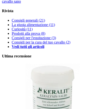
cavallo sano
Rivista
Consigli generali
(21)
La giusta alimentazione
(11)
Curiosità
(11)
Prodotti alla prova
(8)
Consigli per l'equitazione
(3)
Consigli per la cura del tuo cavallo
(2)
Vedi tutti gli articoli
Ultima recensione