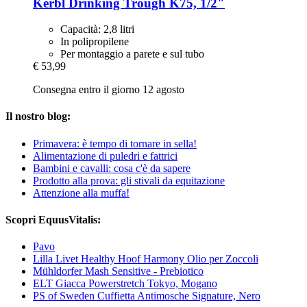
Kerbl
Drinking Trough K75, 1/2"
Capacità: 2,8 litri
In polipropilene
Per montaggio a parete e sul tubo
€ 53,99
Consegna entro il giorno 12 agosto
Il nostro blog:
Primavera: è tempo di tornare in sella!
Alimentazione di puledri e fattrici
Bambini e cavalli: cosa c'è da sapere
Prodotto alla prova: gli stivali da equitazione
Attenzione alla muffa!
Scopri EquusVitalis:
Pavo
Lilla Livet Healthy Hoof Harmony Olio per Zoccoli
Mühldorfer Mash Sensitive - Prebiotico
ELT Giacca Powerstretch Tokyo, Mogano
PS of Sweden Cuffietta Antimosche Signature, Nero