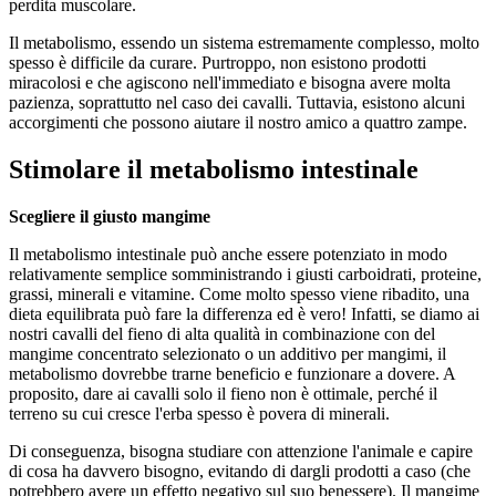
perdita muscolare.
Il metabolismo, essendo un sistema estremamente complesso, molto
spesso è difficile da curare. Purtroppo, non esistono prodotti
miracolosi e che agiscono nell'immediato e bisogna avere molta
pazienza, soprattutto nel caso dei cavalli. Tuttavia, esistono alcuni
accorgimenti che possono aiutare il nostro amico a quattro zampe.
Stimolare il metabolismo intestinale
Scegliere il giusto mangime
Il metabolismo intestinale può anche essere potenziato in modo
relativamente semplice somministrando i giusti carboidrati, proteine,
grassi, minerali e vitamine. Come molto spesso viene ribadito, una
dieta equilibrata può fare la differenza ed è vero! Infatti, se diamo ai
nostri cavalli del fieno di alta qualità in combinazione con del
mangime concentrato selezionato o un additivo per mangimi, il
metabolismo dovrebbe trarne beneficio e funzionare a dovere. A
proposito, dare ai cavalli solo il fieno non è ottimale, perché il
terreno su cui cresce l'erba spesso è povera di minerali.
Di conseguenza, bisogna studiare con attenzione l'animale e capire
di cosa ha davvero bisogno, evitando di dargli prodotti a caso (che
potrebbero avere un effetto negativo sul suo benessere). Il mangime