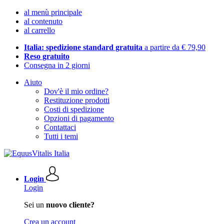
al menù principale
al contenuto
al carrello
Italia: spedizione standard gratuita
a partire da € 79,90
Reso gratuito
Consegna in 2 giorni
Aiuto
Dov'è il mio ordine?
Restituzione prodotti
Costi di spedizione
Opzioni di pagamento
Contattaci
Tutti i temi
Login
Login
Sei un
nuovo cliente?
Crea un account