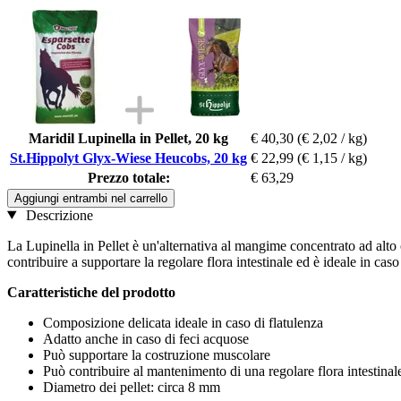
Maridil Lupinella in Pellet, 20 kg
€ 40,30
(€ 2,02 / kg)
St.Hippolyt Glyx-Wiese Heucobs, 20 kg
€ 22,99
(€ 1,15 / kg)
Prezzo totale:
€ 63,29
Aggiungi entrambi nel carrello
Descrizione
La Lupinella in Pellet è un'alternativa al mangime concentrato ad alto c
contribuire a supportare la regolare flora intestinale ed è ideale in cas
Caratteristiche del prodotto
Composizione delicata ideale in caso di flatulenza
Adatto anche in caso di feci acquose
Può supportare la costruzione muscolare
Può contribuire al mantenimento di una regolare flora intestinal
Diametro dei pellet: circa 8 mm