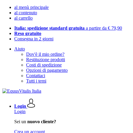
al menù principale
al contenuto
al carrello
Italia: spedizione standard gratuita
a partire da € 79,90
Reso gratuito
Consegna in 2 giorni
Aiuto
Dov'è il mio ordine?
Restituzione prodotti
Costi di spedizione
Opzioni di pagamento
Contattaci
Tutti i temi
Login
Login
Sei un
nuovo cliente?
Crea un account