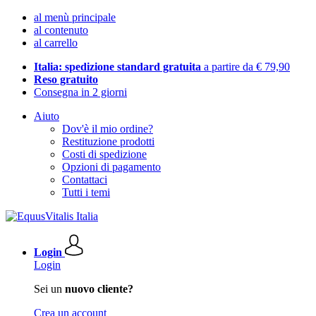
al menù principale
al contenuto
al carrello
Italia: spedizione standard gratuita
a partire da € 79,90
Reso gratuito
Consegna in 2 giorni
Aiuto
Dov'è il mio ordine?
Restituzione prodotti
Costi di spedizione
Opzioni di pagamento
Contattaci
Tutti i temi
Login
Login
Sei un
nuovo cliente?
Crea un account