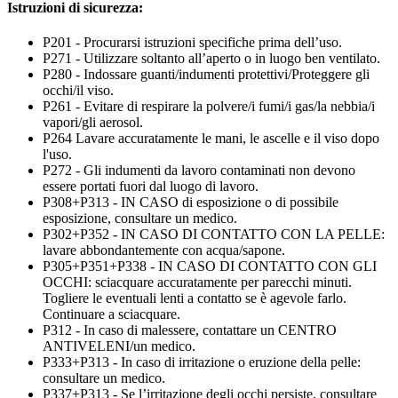
Istruzioni di sicurezza:
P201 - Procurarsi istruzioni specifiche prima dell’uso.
P271 - Utilizzare soltanto all’aperto o in luogo ben ventilato.
P280 - Indossare guanti/indumenti protettivi/Proteggere gli
occhi/il viso.
P261 - Evitare di respirare la polvere/i fumi/i gas/la nebbia/i
vapori/gli aerosol.
P264 Lavare accuratamente le mani, le ascelle e il viso dopo
l'uso.
P272 - Gli indumenti da lavoro contaminati non devono
essere portati fuori dal luogo di lavoro.
P308+P313 - IN CASO di esposizione o di possibile
esposizione, consultare un medico.
P302+P352 - IN CASO DI CONTATTO CON LA PELLE:
lavare abbondantemente con acqua/sapone.
P305+P351+P338 - IN CASO DI CONTATTO CON GLI
OCCHI: sciacquare accuratamente per parecchi minuti.
Togliere le eventuali lenti a contatto se è agevole farlo.
Continuare a sciacquare.
P312 - In caso di malessere, contattare un CENTRO
ANTIVELENI/un medico.
P333+P313 - In caso di irritazione o eruzione della pelle:
consultare un medico.
P337+P313 - Se l’irritazione degli occhi persiste, consultare