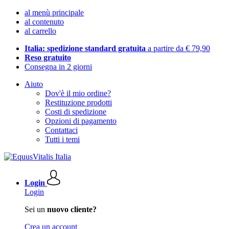
al menù principale
al contenuto
al carrello
Italia: spedizione standard gratuita
a partire da € 79,90
Reso gratuito
Consegna in 2 giorni
Aiuto
Dov'è il mio ordine?
Restituzione prodotti
Costi di spedizione
Opzioni di pagamento
Contattaci
Tutti i temi
Login
Login
Sei un
nuovo cliente?
Crea un account