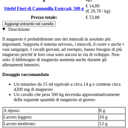
€ 14,89
Stiefel Fiori di Camomilla Essiccati, 500 g
(€ 29,78 / kg)
Prezzo totale:
€ 53,88
Aggiungi entrambi nel carrello
Descrizione
Il magnesio è probabilmente uno dei minerali in assoluto più
importanti. Supporta il sistema nervoso, i muscoli, il cuore e anche i
vasi sanguigni. I cavalli giovani, ad esempio, hanno bisogno di più
magnesio perché le loro ossa sono ancora in via di sviluppo. Non
solo: il fabbisogno di magnesio aumenta anche durante gli
allenamenti intensivi.
Dosaggio raccomandato
Un misurino da 15 ml equivale a circa 14 g e contiene circa
4200 mg di magnesio
Un cavallo che pesa 500 kg necessita approssimativamente
della seguente quantità di magnesio al giorno:
A riposo:
8 g
Lavoro leggero:
10 g
Lavoro moderato:
12 g