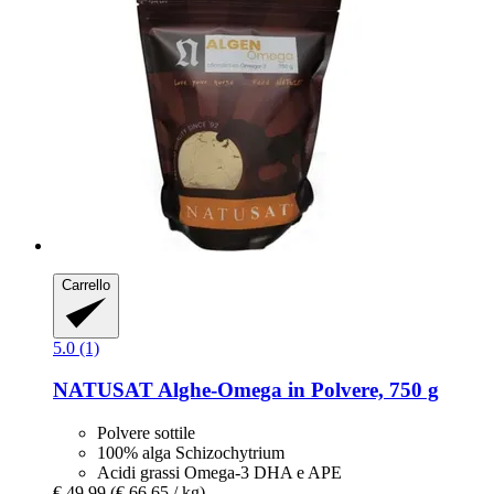
Carrello
5.0 (1)
NATUSAT
Alghe-​Omega in Polvere, 750 g
Polvere sottile
100% alga Schizochytrium
Acidi grassi Omega-3 DHA e APE
€ 49,99
(€ 66,65 / kg)