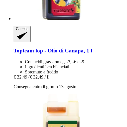
Carrello
Topteam
top -​ Olio di Canapa, 1 l
Con acidi grassi omega-3, -6 e -9
Ingredienti ben bilanciati
Spremuto a freddo
€ 32,49
(€ 32,49 / l)
Consegna entro il giorno 13 agosto