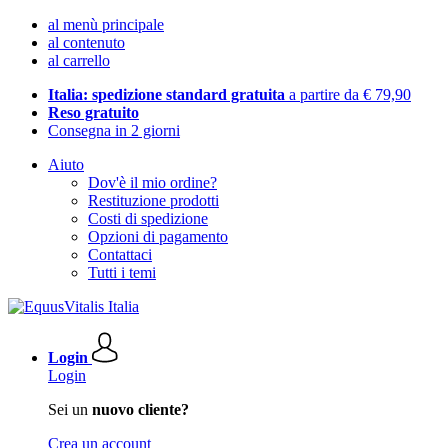
al menù principale
al contenuto
al carrello
Italia: spedizione standard gratuita
a partire da € 79,90
Reso gratuito
Consegna in 2 giorni
Aiuto
Dov'è il mio ordine?
Restituzione prodotti
Costi di spedizione
Opzioni di pagamento
Contattaci
Tutti i temi
Login
Login
Sei un
nuovo cliente?
Crea un account