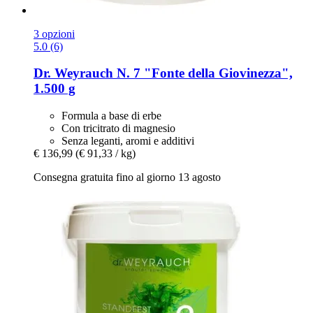
3 opzioni
5.0 (6)
Dr. Weyrauch
N. 7 "Fonte della Giovinezza",
1.500 g
Formula a base di erbe
Con tricitrato di magnesio
Senza leganti, aromi e additivi
€ 136,99
(€ 91,33 / kg)
Consegna gratuita fino al giorno 13 agosto