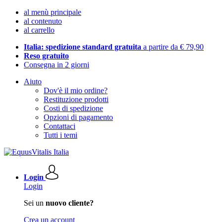
al menù principale
al contenuto
al carrello
Italia: spedizione standard gratuita
a partire da € 79,90
Reso gratuito
Consegna in 2 giorni
Aiuto
Dov'è il mio ordine?
Restituzione prodotti
Costi di spedizione
Opzioni di pagamento
Contattaci
Tutti i temi
Login
Login
Sei un
nuovo cliente?
Crea un account