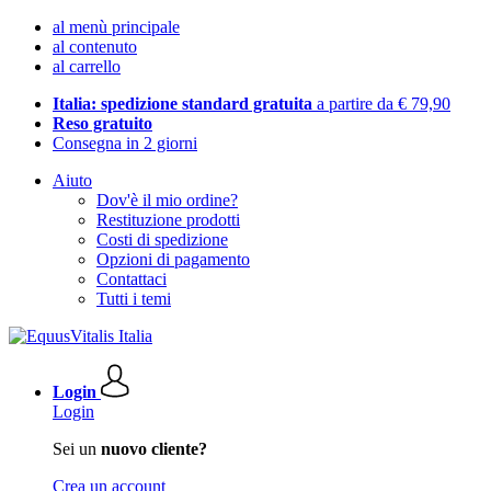
al menù principale
al contenuto
al carrello
Italia: spedizione standard gratuita
a partire da € 79,90
Reso gratuito
Consegna in 2 giorni
Aiuto
Dov'è il mio ordine?
Restituzione prodotti
Costi di spedizione
Opzioni di pagamento
Contattaci
Tutti i temi
Login
Login
Sei un
nuovo cliente?
Crea un account