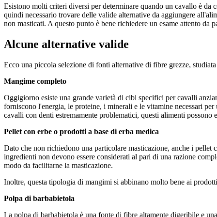
Esistono molti criteri diversi per determinare quando un cavallo è da c
quindi necessario trovare delle valide alternative da aggiungere all'al
non masticati. A questo punto è bene richiedere un esame attento da part
Alcune alternative valide
Ecco una piccola selezione di fonti alternative di fibre grezze, studia
Mangime completo
Oggigiorno esiste una grande varietà di cibi specifici per cavalli anzi
forniscono l'energia, le proteine, i minerali e le vitamine necessari per 
cavalli con denti estremamente problematici, questi alimenti possono e
Pellet con erbe o prodotti a base di erba medica
Dato che non richiedono una particolare masticazione, anche i pellet con
ingredienti non devono essere considerati al pari di una razione com
modo da facilitarne la masticazione.
Inoltre, questa tipologia di mangimi si abbinano molto bene ai prodotti 
Polpa di barbabietola
La polpa di barbabietola è una fonte di fibre altamente digeribile e u