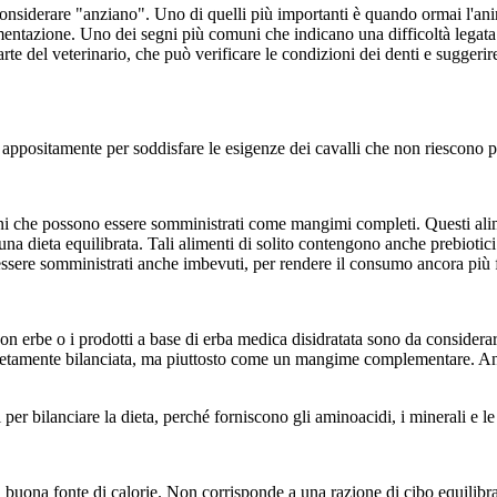
onsiderare "anziano". Uno di quelli più importanti è quando ormai l'anim
imentazione. Uno dei segni più comuni che indicano una difficoltà legata
e del veterinario, che può verificare le condizioni dei denti e suggerire
ta appositamente per soddisfare le esigenze dei cavalli che non riescono 
ani che possono essere somministrati come mangimi completi. Questi alimen
una dieta equilibrata. Tali alimenti di solito contengono anche prebiotici e
ssere somministrati anche imbevuti, per rendere il consumo ancora più f
 erbe o i prodotti a base di erba medica disidratata sono da considerare d
pletamente bilanciata, ma piuttosto come un mangime complementare. Anc
per bilanciare la dieta, perché forniscono gli aminoacidi, i minerali e le
na buona fonte di calorie. Non corrisponde a una razione di cibo equilib