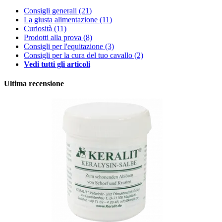
Consigli generali
(21)
La giusta alimentazione
(11)
Curiosità
(11)
Prodotti alla prova
(8)
Consigli per l'equitazione
(3)
Consigli per la cura del tuo cavallo
(2)
Vedi tutti gli articoli
Ultima recensione