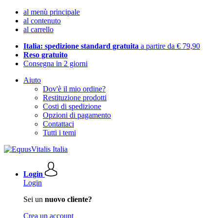
al menù principale
al contenuto
al carrello
Italia: spedizione standard gratuita
a partire da € 79,90
Reso gratuito
Consegna in 2 giorni
Aiuto
Dov'è il mio ordine?
Restituzione prodotti
Costi di spedizione
Opzioni di pagamento
Contattaci
Tutti i temi
Login
Login
Sei un
nuovo cliente?
Crea un account