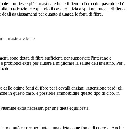
ale non riesce più a masticare bene il fieno o l'erba del pascolo ed è
 alla masticazione è quando il cavallo inizia a sputare mucchi di fieno
 degli aggiustamenti per quanto riguarda le fonti di fibre.
più a masticare bene.
ti sono dotati di fibre sufficienti per supportare l'intestino e
 probiotici extra per aiutare a migliorare la salute dell'intestino. Per i
acile.
elle ottime fonti di fibre per i cavalli anziani. Attenzione però: gli
he in questo caso, è possibile ammorbidire questo tipo di cibo, in
 vitamine extra necessari per una dieta equilibrata.
rata, ma può essere aggiunta a una dieta come fonte di energia. Anche