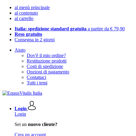
al menù principale
al contenuto
al carrello
Italia: spedizione standard gratuita
a partire da € 79,90
Reso gratuito
Consegna in 2 giorni
Aiuto
Dov'è il mio ordine?
Restituzione prodotti
Costi di spedizione
Opzioni di pagamento
Contattaci
Tutti i temi
Login
Login
Sei un
nuovo cliente?
Crea un account