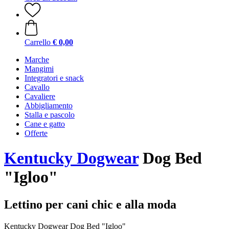
Carrello
€ 0,00
Marche
Mangimi
Integratori e snack
Cavallo
Cavaliere
Abbigliamento
Stalla e pascolo
Cane e gatto
Offerte
Kentucky Dogwear
Dog Bed
"Igloo"
Lettino per cani chic e alla moda
Kentucky Dogwear Dog Bed "Igloo"