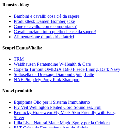
Il nostro blog:
Bambini e cavalli: cosa c'è da sapere
Produkttest: Damen-Bomberjacke
Cane e cavallo: come comportarsi?
Cavalli anziani: tutto quello che c'è da sapere!
Alimentazione di puledri e fattrici
Scopri EquusVitalis:
TRM
Waldhausen Paratendine W-Health & Care
Coperta Turnout OMEGA 1680 Fleece Lining, Dark Navy
Sottosella da Dressage Diamond Quilt, Latte
NAF Pimp My Pony Pink Shampoo
Nuovi prodotti:
Equiprana Olio per il Sistema Immunitario
Fly Veil Wellington Plaited Cord Soundless, Full
Kentucky Horsewear Fly Mask Skin Friendly with Ears,
Silver
Lilla Livet Natural Mane Magic Spray per la Criniera
ELT Calze da Equitazione Argyle, Salvia