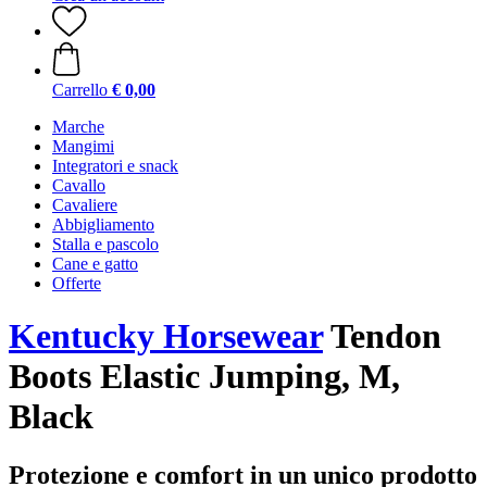
Carrello
€ 0,00
Marche
Mangimi
Integratori e snack
Cavallo
Cavaliere
Abbigliamento
Stalla e pascolo
Cane e gatto
Offerte
Kentucky Horsewear
Tendon
Boots Elastic Jumping, M,
Black
Protezione e comfort in un unico prodotto