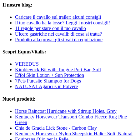
Il nostro blog:
Caricare il cavallo sul trailer: alcuni consigli
Il tuo cavallo ha la tosse? Leggi i nostri consigli!
11 regole per stare con il tuo cavallo
Ulcere gastriche nei cavalli: di cosa si tratta?
Prodotto alla prova: gli stivali da equitazione
Scopri EquusVitalis:
VEREDUS
Kimblewick Bit with Tongue Port Bar, Soft
Effol Skin Lotion + Sun Protection
7Pets Parasite Shampoo for Dogs
NATUSAT Agaricus in Polvere
Nuovi prodotti:
Horse Raincoat Hurricane with Stirrup Holes, Grey
Kentucky Horsewear Transport Combo Fleece Rug Pine
Green
Chia de Gracia Lick Stone - Carbon Clay
Kentucky Horsewear Nylon Sheepskin Halter Soft, Natural
Equiprana Olio per la Pelle