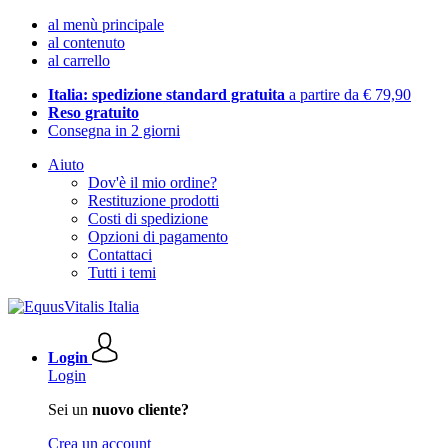
al menù principale
al contenuto
al carrello
Italia: spedizione standard gratuita
a partire da € 79,90
Reso gratuito
Consegna in 2 giorni
Aiuto
Dov'è il mio ordine?
Restituzione prodotti
Costi di spedizione
Opzioni di pagamento
Contattaci
Tutti i temi
Login
Login
Sei un
nuovo cliente?
Crea un account