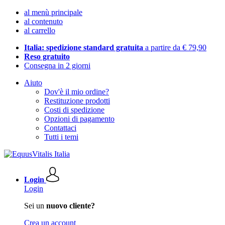
al menù principale
al contenuto
al carrello
Italia: spedizione standard gratuita
a partire da € 79,90
Reso gratuito
Consegna in 2 giorni
Aiuto
Dov'è il mio ordine?
Restituzione prodotti
Costi di spedizione
Opzioni di pagamento
Contattaci
Tutti i temi
Login
Login
Sei un
nuovo cliente?
Crea un account