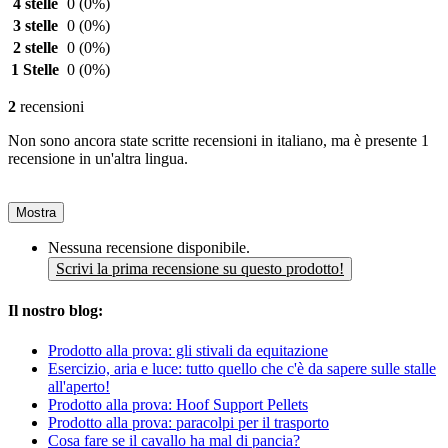
4 stelle
0
(0%)
3 stelle
0
(0%)
2 stelle
0
(0%)
1 Stelle
0
(0%)
2
recensioni
Non sono ancora state scritte recensioni in italiano, ma è presente 1
recensione in un'altra lingua.
Mostra
Nessuna recensione disponibile.
Scrivi la prima recensione su questo prodotto!
Il nostro blog:
Prodotto alla prova: gli stivali da equitazione
Esercizio, aria e luce: tutto quello che c'è da sapere sulle stalle
all'aperto!
Prodotto alla prova: Hoof Support Pellets
Prodotto alla prova: paracolpi per il trasporto
Cosa fare se il cavallo ha mal di pancia?