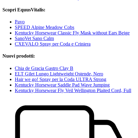
Scopri EquusVitalis:
Pavo
SPEED Alpine Meadow Cobs
Kentucky Horsewear Classic Fly Mask without Ears Beige
SanoVet Sano Calm
CXEVALO Spray per Coda e Criniera
Nuovi prodotti:
Chia de Gracia Gastro Clay B
ELT Gilet Lungo Lightweight Ostende, Nero
Hair we go! Spray per la Coda ULTRA Strong
Kentucky Horsewear Saddle Pad Wave Jumping
Kentucky Horsewear Fly Veil Wellington Plaited Cord, Full