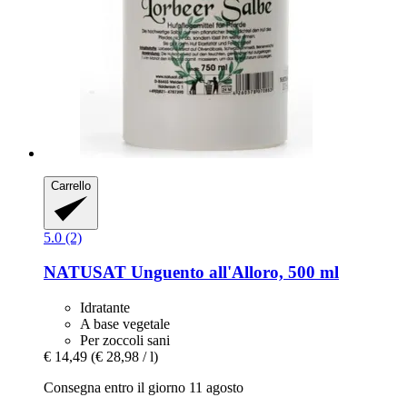
Carrello
5.0 (2)
NATUSAT
Unguento all'Alloro, 500 ml
Idratante
A base vegetale
Per zoccoli sani
€ 14,49
(€ 28,98 / l)
Consegna entro il giorno 11 agosto