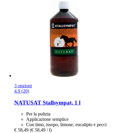
3 opzioni
4.9 (20)
NATUSAT
Stallsympat, 1 l
Per la pulizia
Applicazione semplice
Con timo, issopo, limone, eucalipto e pecci
€ 58,49
(€ 58,49 / l)