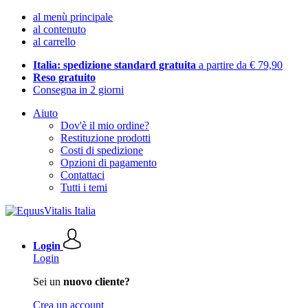
al menù principale
al contenuto
al carrello
Italia: spedizione standard gratuita
a partire da € 79,90
Reso gratuito
Consegna in 2 giorni
Aiuto
Dov'è il mio ordine?
Restituzione prodotti
Costi di spedizione
Opzioni di pagamento
Contattaci
Tutti i temi
Login
Login
Sei un
nuovo cliente?
Crea un account