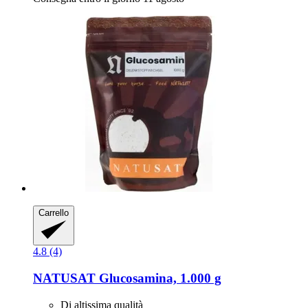
Carrello
4.8 (4)
NATUSAT
Glucosamina, 1.000 g
Di altissima qualità