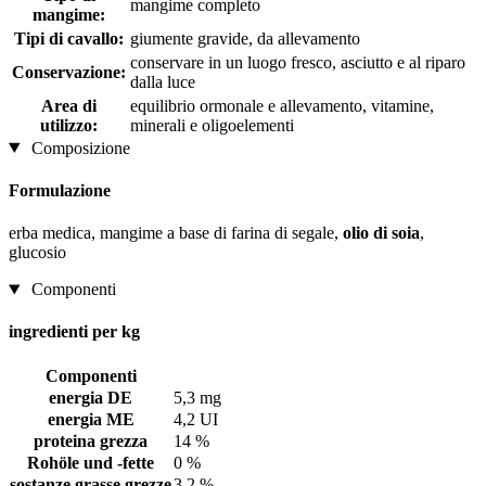
mangime completo
mangime:
Tipi di cavallo:
giumente gravide, da allevamento
conservare in un luogo fresco, asciutto e al riparo
Conservazione:
dalla luce
Area di
equilibrio ormonale e allevamento, vitamine,
utilizzo:
minerali e oligoelementi
Composizione
Formulazione
erba medica, mangime a base di farina di segale,
olio di soia
,
glucosio
Componenti
ingredienti per kg
Componenti
energia DE
5,3 mg
energia ME
4,2 UI
proteina grezza
14 %
Rohöle und -fette
0 %
sostanze grasse grezze
3,2 %