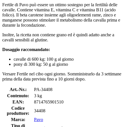
Fertile di Pavo può essere un ottimo sostegno per la fertilità delle
cavalle. Contiene vitamina E, vitamina C e vitamina B11 (acido
folico). Il beta carotene insieme agli oligoelementi rame, zinco e
manganese possono stimolare il metabolismo della cavalla prima e
durante la fecondazione.
Inoltre, la ricetta non contiene grano ed è quindi adatto anche a
cavalli sensibili al glutine.
Dosaggio raccomandato:
cavalle di 600 kg: 100 g al giorno
pony di 300 kg: 50 g al giorno
Versare Fertile nel cibo ogni giorno. Somministrarlo da 3 settimane
prima della data prevista fino a 10 giorni dopo.
Art.-Nr.:
PA-34408
Contenuto:
3 kg
EAN:
8714765901510
Codice
34408
produttore:
Marca:
Pavo
Tipo di