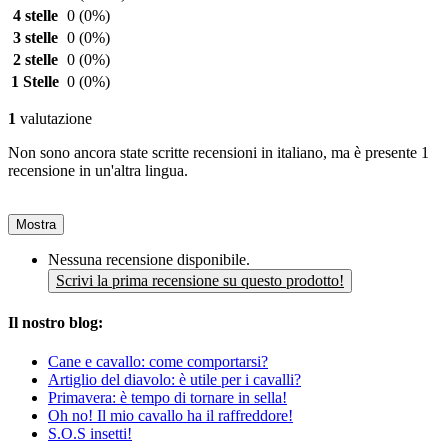
4 stelle
0
(0%)
3 stelle
0
(0%)
2 stelle
0
(0%)
1 Stelle
0
(0%)
1
valutazione
Non sono ancora state scritte recensioni in italiano, ma è presente 1
recensione in un'altra lingua.
Mostra
Nessuna recensione disponibile.
Scrivi la prima recensione su questo prodotto!
Il nostro blog:
Cane e cavallo: come comportarsi?
Artiglio del diavolo: è utile per i cavalli?
Primavera: è tempo di tornare in sella!
Oh no! Il mio cavallo ha il raffreddore!
S.O.S insetti!