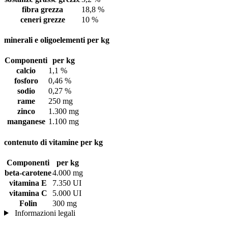
fibra grezza
18,8 %
ceneri grezze
10 %
minerali e oligoelementi per kg
Componenti
per kg
calcio
1,1 %
fosforo
0,46 %
sodio
0,27 %
rame
250 mg
zinco
1.300 mg
manganese
1.100 mg
contenuto di vitamine per kg
Componenti
per kg
beta-carotene
4.000 mg
vitamina E
7.350 UI
vitamina C
5.000 UI
Folin
300 mg
Informazioni legali