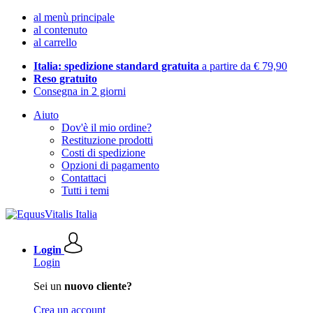
al menù principale
al contenuto
al carrello
Italia: spedizione standard gratuita
a partire da € 79,90
Reso gratuito
Consegna in 2 giorni
Aiuto
Dov'è il mio ordine?
Restituzione prodotti
Costi di spedizione
Opzioni di pagamento
Contattaci
Tutti i temi
Login
Login
Sei un
nuovo cliente?
Crea un account