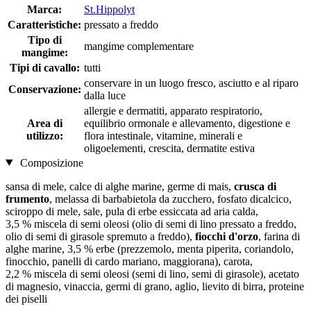
Marca:
St.Hippolyt
Caratteristiche:
pressato a freddo
Tipo di
mangime complementare
mangime:
Tipi di cavallo:
tutti
conservare in un luogo fresco, asciutto e al riparo
Conservazione:
dalla luce
allergie e dermatiti, apparato respiratorio,
Area di
equilibrio ormonale e allevamento, digestione e
utilizzo:
flora intestinale, vitamine, minerali e
oligoelementi, crescita, dermatite estiva
Composizione
sansa di mele, calce di alghe marine, germe di mais,
crusca di
frumento
, melassa di barbabietola da zucchero, fosfato dicalcico,
sciroppo di mele, sale, pula di erbe essiccata ad aria calda,
3,5 % miscela di semi oleosi (olio di semi di lino pressato a freddo,
olio di semi di girasole spremuto a freddo),
fiocchi d'orzo
, farina di
alghe marine, 3,5 % erbe (prezzemolo, menta piperita, coriandolo,
finocchio, panelli di cardo mariano, maggiorana), carota,
2,2 % miscela di semi oleosi (semi di lino, semi di girasole), acetato
di magnesio, vinaccia, germi di grano, aglio, lievito di birra, proteine
dei piselli