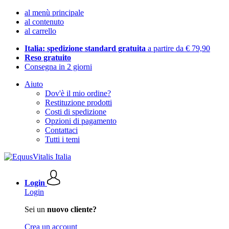
al menù principale
al contenuto
al carrello
Italia: spedizione standard gratuita
a partire da € 79,90
Reso gratuito
Consegna in 2 giorni
Aiuto
Dov'è il mio ordine?
Restituzione prodotti
Costi di spedizione
Opzioni di pagamento
Contattaci
Tutti i temi
Login
Login
Sei un
nuovo cliente?
Crea un account