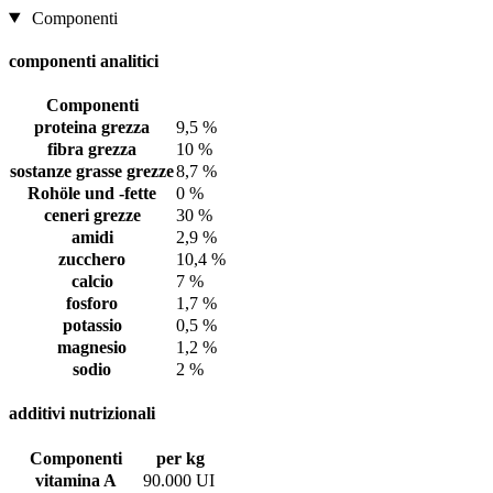
Componenti
componenti analitici
Componenti
proteina grezza
9,5 %
fibra grezza
10 %
sostanze grasse grezze
8,7 %
Rohöle und -fette
0 %
ceneri grezze
30 %
amidi
2,9 %
zucchero
10,4 %
calcio
7 %
fosforo
1,7 %
potassio
0,5 %
magnesio
1,2 %
sodio
2 %
additivi nutrizionali
Componenti
per kg
vitamina A
90.000 UI