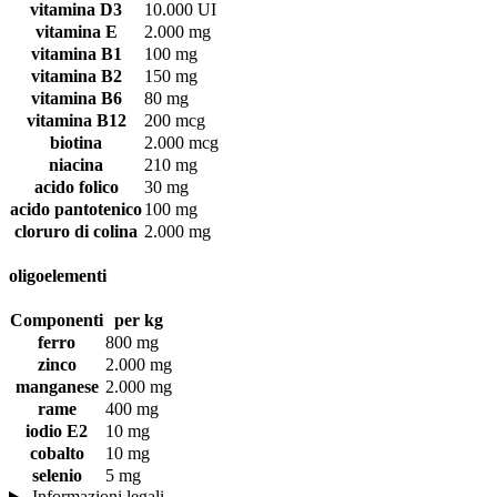
vitamina D3
10.000 UI
vitamina E
2.000 mg
vitamina B1
100 mg
vitamina B2
150 mg
vitamina B6
80 mg
vitamina B12
200 mcg
biotina
2.000 mcg
niacina
210 mg
acido folico
30 mg
acido pantotenico
100 mg
cloruro di colina
2.000 mg
oligoelementi
Componenti
per kg
ferro
800 mg
zinco
2.000 mg
manganese
2.000 mg
rame
400 mg
iodio E2
10 mg
cobalto
10 mg
selenio
5 mg
Informazioni legali