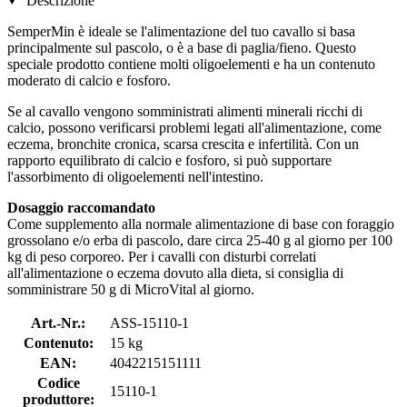
Descrizione
SemperMin è ideale se l'alimentazione del tuo cavallo si basa
principalmente sul pascolo, o è a base di paglia/fieno. Questo
speciale prodotto contiene molti oligoelementi e ha un contenuto
moderato di calcio e fosforo.
Se al cavallo vengono somministrati alimenti minerali ricchi di
calcio, possono verificarsi problemi legati all'alimentazione, come
eczema, bronchite cronica, scarsa crescita e infertilità. Con un
rapporto equilibrato di calcio e fosforo, si può supportare
l'assorbimento di oligoelementi nell'intestino.
Dosaggio raccomandato
Come supplemento alla normale alimentazione di base con foraggio
grossolano e/o erba di pascolo, dare circa 25-40 g al giorno per 100
kg di peso corporeo. Per i cavalli con disturbi correlati
all'alimentazione o eczema dovuto alla dieta, si consiglia di
somministrare 50 g di MicroVital al giorno.
Art.-Nr.:
ASS-15110-1
Contenuto:
15 kg
EAN:
4042215151111
Codice
15110-1
produttore: