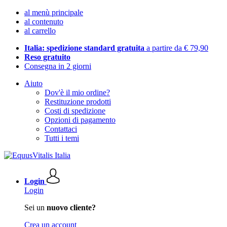
al menù principale
al contenuto
al carrello
Italia: spedizione standard gratuita
a partire da € 79,90
Reso gratuito
Consegna in 2 giorni
Aiuto
Dov'è il mio ordine?
Restituzione prodotti
Costi di spedizione
Opzioni di pagamento
Contattaci
Tutti i temi
Login
Login
Sei un
nuovo cliente?
Crea un account