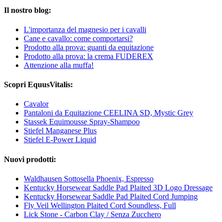
Il nostro blog:
L'importanza del magnesio per i cavalli
Cane e cavallo: come comportarsi?
Prodotto alla prova: guanti da equitazione
Prodotto alla prova: la crema FUDEREX
Attenzione alla muffa!
Scopri EquusVitalis:
Cavalor
Pantaloni da Equitazione CEELINA SD, Mystic Grey
Stassek Equimousse Spray-Shampoo
Stiefel Manganese Plus
Stiefel E-Power Liquid
Nuovi prodotti:
Waldhausen Sottosella Phoenix, Espresso
Kentucky Horsewear Saddle Pad Plaited 3D Logo Dressage
Kentucky Horsewear Saddle Pad Plaited Cord Jumping
Fly Veil Wellington Plaited Cord Soundless, Full
Lick Stone - Carbon Clay / Senza Zucchero