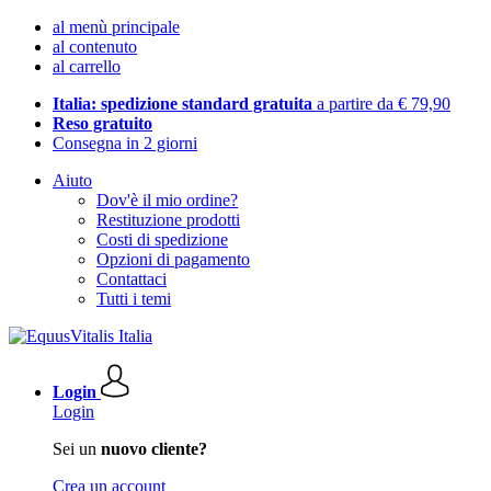
al menù principale
al contenuto
al carrello
Italia: spedizione standard gratuita
a partire da € 79,90
Reso gratuito
Consegna in 2 giorni
Aiuto
Dov'è il mio ordine?
Restituzione prodotti
Costi di spedizione
Opzioni di pagamento
Contattaci
Tutti i temi
Login
Login
Sei un
nuovo cliente?
Crea un account