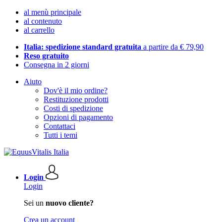
al menù principale
al contenuto
al carrello
Italia: spedizione standard gratuita
a partire da € 79,90
Reso gratuito
Consegna in 2 giorni
Aiuto
Dov'è il mio ordine?
Restituzione prodotti
Costi di spedizione
Opzioni di pagamento
Contattaci
Tutti i temi
Login
Login
Sei un
nuovo cliente?
Crea un account