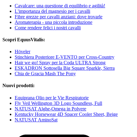
Cavalcare: una questione di equilibrio e agilità!
L'importanza del magnesio per i cavalli
Fibre grezze per cavalli anziani: dove trovarle
Aromaterapia - una piccola introduzione
Come rendere felici i nostri cavalli
Scopri EquusVitalis:
Höveler
Stinchiera Posteriore E-VENTO per Cross-Country
Hair we go! Spray per la Coda ULTRA Strong
ESKADRON Sottosella Big Square Sparkle, Sierra
Chia de Gracia Mash The Pony
Nuovi prodotti:
Equiprana Olio per le Vie Respiratorie
Fly Veil Wellington 3D Logo Soundless, Full
NATUSAT Alghe-Omega in Polvere
Kentucky Horsewear 4D Spacer Cooler Sheet, Beige
NATUSAT AminoSat