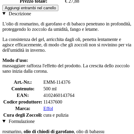
Prezzo totale:
€ 27,88
Aggiungi entrambi nel carrello
Descrizione
L'olio di rosmarino, di garofano e di babaco penetrano in profondità,
proteggendo lo zoccolo da umidità, fango e letame.
La consistenza del gel, arricchita dagli oli, penetra lentamente e
agisce efficacemente, di modo che gli zoccoli non si rovinino per via
dell'umidità in inverno.
Modo d'uso:
massaggiare rafforza l'effetto del prodotto. La crescita dello zoccolo
sano inizia dalla corona.
Art.-Nr.:
EMM-114376
Contenuto:
500 ml
EAN:
4102460143764
Codice produttore:
11437600
Marca:
Effol
Cura degli Zoccoli:
cura e pulizia
Formulazione
rosmarino,
olio di chiodi di garofano
, olio di babassu