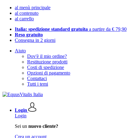
al menù principale
al contenuto
al carrello
Italia: spedizione standard gratuita
a partire da € 79,90
Reso gratuito
Consegna in 2 giorni
Aiuto
Dov'è il mio ordine?
Restituzione prodotti
Costi di spedizione
Opzioni di pagamento
Contattaci
Tutti i temi
Login
Login
Sei un
nuovo cliente?
Crea un account