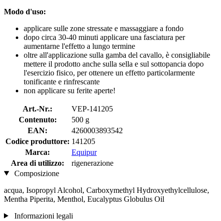
Modo d'uso:
applicare sulle zone stressate e massaggiare a fondo
dopo circa 30-40 minuti applicare una fasciatura per
aumentarne l'effetto a lungo termine
oltre all'applicazione sulla gamba del cavallo, è consigliabile
mettere il prodotto anche sulla sella e sul sottopancia dopo
l'esercizio fisico, per ottenere un effetto particolarmente
tonificante e rinfrescante
non applicare su ferite aperte!
Art.-Nr.:
VEP-141205
Contenuto:
500 g
EAN:
4260003893542
Codice produttore:
141205
Marca:
Equipur
Area di utilizzo:
rigenerazione
Composizione
acqua, Isopropyl Alcohol, Carboxymethyl Hydroxyethylcellulose,
Mentha Piperita, Menthol, Eucalyptus Globulus Oil
Informazioni legali