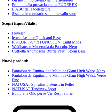
Oh no! Il mio cavallo ha il raffreddore!
Prodotto alla prova: la crema FUDEREX
L'ABC della toelettatura
Sistema immunitario sano = cavallo sano
Scopri EquusVitalis:
Höveler
leovet Leather Quick and Easy
PIKEUR T-Shirt FUNCTION, Light Moos
Waldhausen Museruola da Pascolo, Nero
Cuffietta Antimosche Ruffle Pearl, Storm Blue
Nuovi prodotti:
Pantaloni da Equitazione Mathilda Glam High Waist, Nero
Pantaloni da Equitazione Mathilda Glam High Waist, Verde
Pino
NATUSAT Spirulina platensis in Pellet
NATUSAT Tendinit - Sport
Equiprana Olio per le Vie Respiratorie