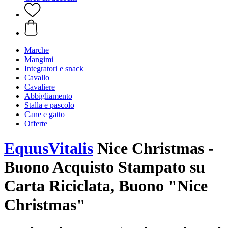
Marche
Mangimi
Integratori e snack
Cavallo
Cavaliere
Abbigliamento
Stalla e pascolo
Cane e gatto
Offerte
EquusVitalis
Nice Christmas -
Buono Acquisto Stampato su
Carta Riciclata, Buono "Nice
Christmas"