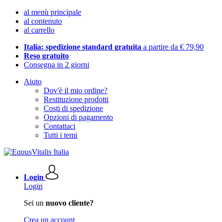
al menù principale
al contenuto
al carrello
Italia: spedizione standard gratuita
a partire da € 79,90
Reso gratuito
Consegna in 2 giorni
Aiuto
Dov'è il mio ordine?
Restituzione prodotti
Costi di spedizione
Opzioni di pagamento
Contattaci
Tutti i temi
Login
Login
Sei un
nuovo cliente?
Crea un account