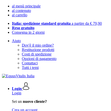
al menù principale
al contenuto
al carrello
Italia: spedizione standard gratuita
a partire da € 79,90
Reso gratuito
Consegna in 2 giorni
Aiuto
Dov'è il mio ordine?
Restituzione prodotti
Costi di spedizione
Opzioni di pagamento
Contattaci
Tutti i temi
Login
Login
Sei un
nuovo cliente?
Crea un account