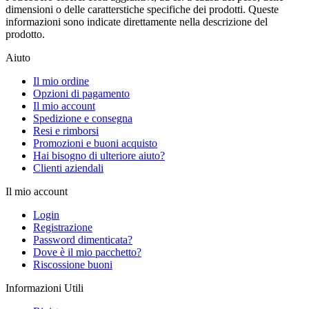
dimensioni o delle caratterstiche specifiche dei prodotti. Queste
informazioni sono indicate direttamente nella descrizione del
prodotto.
Aiuto
Il mio ordine
Opzioni di pagamento
Il mio account
Spedizione e consegna
Resi e rimborsi
Promozioni e buoni acquisto
Hai bisogno di ulteriore aiuto?
Clienti aziendali
Il mio account
Login
Registrazione
Password dimenticata?
Dove è il mio pacchetto?
Riscossione buoni
Informazioni Utili