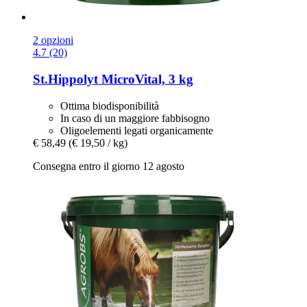
2 opzioni
4.7 (20)
St.Hippolyt
MicroVital, 3 kg
Ottima biodisponibilità
In caso di un maggiore fabbisogno
Oligoelementi legati organicamente
€ 58,49
(€ 19,50 / kg)
Consegna entro il giorno 12 agosto