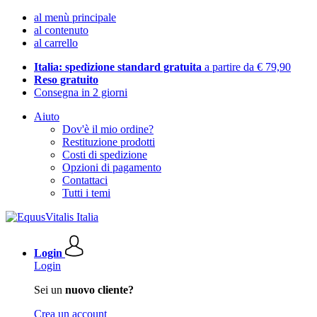
al menù principale
al contenuto
al carrello
Italia: spedizione standard gratuita
a partire da € 79,90
Reso gratuito
Consegna in 2 giorni
Aiuto
Dov'è il mio ordine?
Restituzione prodotti
Costi di spedizione
Opzioni di pagamento
Contattaci
Tutti i temi
Login
Login
Sei un
nuovo cliente?
Crea un account