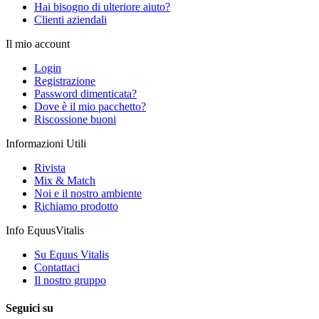
Hai bisogno di ulteriore aiuto?
Clienti aziendali
Il mio account
Login
Registrazione
Password dimenticata?
Dove è il mio pacchetto?
Riscossione buoni
Informazioni Utili
Rivista
Mix & Match
Noi e il nostro ambiente
Richiamo prodotto
Info EquusVitalis
Su Equus Vitalis
Contattaci
Il nostro gruppo
Seguici su