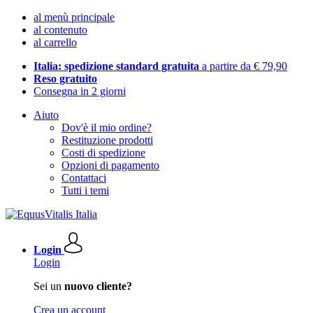
al menù principale
al contenuto
al carrello
Italia: spedizione standard gratuita
a partire da € 79,90
Reso gratuito
Consegna in 2 giorni
Aiuto
Dov'è il mio ordine?
Restituzione prodotti
Costi di spedizione
Opzioni di pagamento
Contattaci
Tutti i temi
Login
Login
Sei un
nuovo cliente?
Crea un account