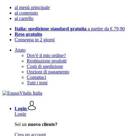
al menù principale
al contenuto
al carrello
Italia: spedizione standard gratuita
a partire da € 79,90
Reso gratuito
Consegna in 2 giorni
Aiuto
Dov'è il mio ordine?
Restituzione prodotti
Costi di spedizione
Opzioni di pagamento
Contattaci
Tutti i temi
Login
Login
Sei un
nuovo cliente?
Crea un account