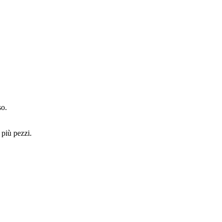
so.
 più pezzi.