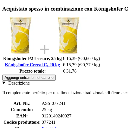
Acquistato spesso in combinazione con Königshofer C
Königshofer P2 Leisure, 25 kg
€ 16,39
(€ 0,66 / kg)
Königshofer Cereal C, 20 kg
€ 15,39
(€ 0,77 / kg)
Prezzo totale:
€ 31,78
Aggiungi entrambi nel carrello
Descrizione
Il complemento perfetto per un'alimentazione tradizionale di fieno e ce
Art.-Nr.:
ASS-077241
Contenuto:
25 kg
EAN:
9120140240027
Codice produttore:
077241