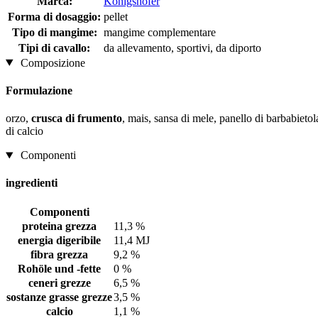
Marca:
Königshofer
Forma di dosaggio:
pellet
Tipo di mangime:
mangime complementare
Tipi di cavallo:
da allevamento, sportivi, da diporto
Composizione
Formulazione
orzo,
crusca di frumento
, mais, sansa di mele, panello di barbabietol
di calcio
Componenti
ingredienti
Componenti
proteina grezza
11,3 %
energia digeribile
11,4 MJ
fibra grezza
9,2 %
Rohöle und -fette
0 %
ceneri grezze
6,5 %
sostanze grasse grezze
3,5 %
calcio
1,1 %