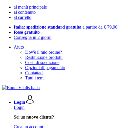
al menù principale
al contenuto
al carrello
Italia: spedizione standard gratuita
a partire da € 79,90
Reso gratuito
Consegna in 2 giorni
Aiuto
Dov'è il mio ordine?
Restituzione prodotti
Costi di spedizione
Opzioni di pagamento
Contattaci
Tutti i temi
Login
Login
Sei un
nuovo cliente?
Crea un account