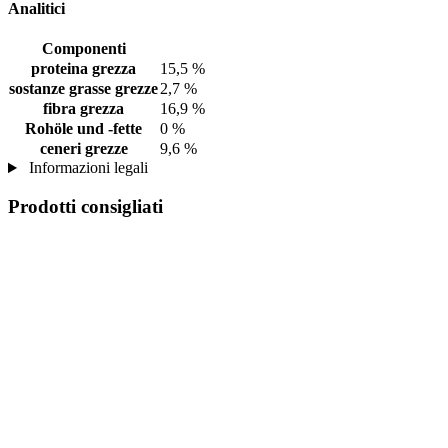
Analitici
Componenti
proteina grezza
15,5 %
sostanze grasse grezze
2,7 %
fibra grezza
16,9 %
Rohöle und -fette
0 %
ceneri grezze
9,6 %
Informazioni legali
Prodotti consigliati