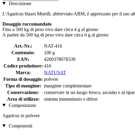
Descrizione
L'Agaricus blazei Murrill, abbreviato ABM, è apprezzato per il suo alt
Dosaggio raccomandato
Fino a 500 kg di peso vivo dare circa 4 g al giorno
A partire da 500 kg di peso vivo dare circa 6 g al giorno
Art.-Nr.:
NAT-416
Contenuto:
100 g
EAN:
4260378078339
Codice produttore:
416
Marca:
NATUSAT
Forma di dosaggio:
polvere
Tipo di mangime:
mangime complementare
Conservazione:
conservare in un luogo fresco, asciutto e al ripar
Area di utilizzo:
sistema immunitario e difese
Composizione
Agaricus in polvere
Componenti