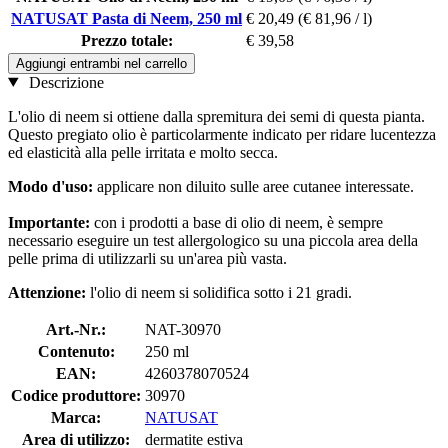
NATUSAT Pasta di Neem, 250 ml
€ 20,49
(€ 81,96 / l)
Prezzo totale:
€ 39,58
Aggiungi entrambi nel carrello
Descrizione
L'olio di neem si ottiene dalla spremitura dei semi di questa pianta.
Questo pregiato olio è particolarmente indicato per ridare lucentezza
ed elasticità alla pelle irritata e molto secca.
Modo d'uso:
applicare non diluito sulle aree cutanee interessate.
Importante:
con i prodotti a base di olio di neem, è sempre
necessario eseguire un test allergologico su una piccola area della
pelle prima di utilizzarli su un'area più vasta.
Attenzione:
l'olio di neem si solidifica sotto i 21 gradi.
Art.-Nr.:
NAT-30970
Contenuto:
250 ml
EAN:
4260378070524
Codice produttore:
30970
Marca:
NATUSAT
Area di utilizzo:
dermatite estiva