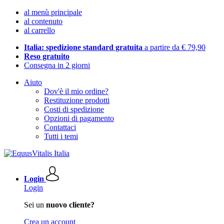
al menù principale
al contenuto
al carrello
Italia: spedizione standard gratuita
a partire da € 79,90
Reso gratuito
Consegna in 2 giorni
Aiuto
Dov'è il mio ordine?
Restituzione prodotti
Costi di spedizione
Opzioni di pagamento
Contattaci
Tutti i temi
Login
Login
Sei un
nuovo cliente?
Crea un account