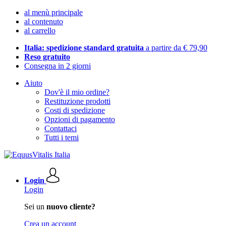
al menù principale
al contenuto
al carrello
Italia: spedizione standard gratuita
a partire da € 79,90
Reso gratuito
Consegna in 2 giorni
Aiuto
Dov'è il mio ordine?
Restituzione prodotti
Costi di spedizione
Opzioni di pagamento
Contattaci
Tutti i temi
Login
Login
Sei un
nuovo cliente?
Crea un account