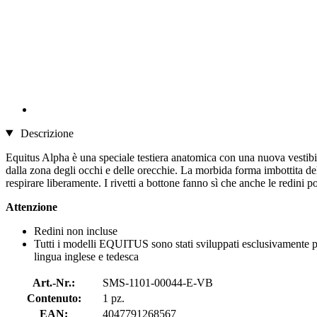
Descrizione
Equitus Alpha è una speciale testiera anatomica con una nuova vestibili
dalla zona degli occhi e delle orecchie. La morbida forma imbottita de
respirare liberamente. I rivetti a bottone fanno sì che anche le redini 
Attenzione
Redini non incluse
Tutti i modelli EQUITUS sono stati sviluppati esclusivamente per 
lingua inglese e tedesca
Art.-Nr.:
SMS-1101-00044-E-VB
Contenuto:
1 pz.
EAN:
4047791268567