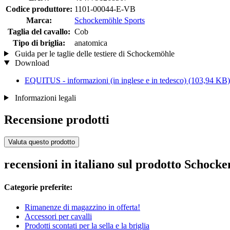
Codice produttore:
1101-00044-E-VB
Marca:
Schockemöhle Sports
Taglia del cavallo:
Cob
Tipo di briglia:
anatomica
Guida per le taglie delle testiere di Schockemöhle
Download
EQUITUS - informazioni (in inglese e in tedesco)
(103,94 KB)
Informazioni legali
Recensione prodotti
Valuta questo prodotto
recensioni in italiano sul prodotto Schoc
Categorie preferite:
Rimanenze di magazzino in offerta!
Accessori per cavalli
Prodotti scontati per la sella e la briglia