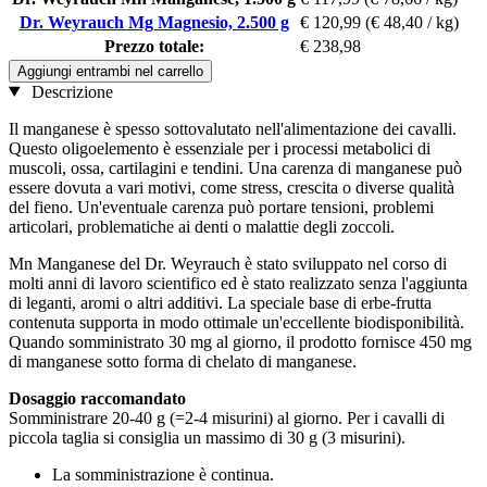
Dr. Weyrauch Mg Magnesio, 2.500 g
€ 120,99
(€ 48,40 / kg)
Prezzo totale:
€ 238,98
Aggiungi entrambi nel carrello
Descrizione
Il manganese è spesso sottovalutato nell'alimentazione dei cavalli.
Questo oligoelemento è essenziale per i processi metabolici di
muscoli, ossa, cartilagini e tendini. Una carenza di manganese può
essere dovuta a vari motivi, come stress, crescita o diverse qualità
del fieno. Un'eventuale carenza può portare tensioni, problemi
articolari, problematiche ai denti o malattie degli zoccoli.
Mn Manganese del Dr. Weyrauch è stato sviluppato nel corso di
molti anni di lavoro scientifico ed è stato realizzato senza l'aggiunta
di leganti, aromi o altri additivi. La speciale base di erbe-frutta
contenuta supporta in modo ottimale un'eccellente biodisponibilità.
Quando somministrato 30 mg al giorno, il prodotto fornisce 450 mg
di manganese sotto forma di chelato di manganese.
Dosaggio raccomandato
Somministrare 20-40 g (=2-4 misurini) al giorno. Per i cavalli di
piccola taglia si consiglia un massimo di 30 g (3 misurini).
La somministrazione è continua.