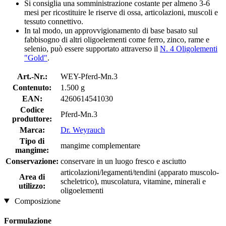
Si consiglia una somministrazione costante per almeno 3-6
mesi per ricostituire le riserve di ossa, articolazioni, muscoli e
tessuto connettivo.
In tal modo, un approvvigionamento di base basato sul
fabbisogno di altri oligoelementi come ferro, zinco, rame e
selenio, può essere supportato attraverso il
N. 4 Oligolementi
"Gold"
.
Art.-Nr.:
WEY-Pferd-Mn.3
Contenuto:
1.500 g
EAN:
4260614541030
Codice
Pferd-Mn.3
produttore:
Marca:
Dr. Weyrauch
Tipo di
mangime complementare
mangime:
Conservazione:
conservare in un luogo fresco e asciutto
articolazioni/legamenti/tendini (apparato muscolo-
Area di
scheletrico), muscolatura, vitamine, minerali e
utilizzo:
oligoelementi
Composizione
Formulazione