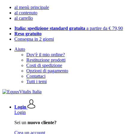
al menù principale
al contenuto
al carrello
Italia: spedizione standard gratuita
a partire da € 79,90
Reso gratuito
Consegna in 2 giorni
Aiuto
Dov'è il mio ordine?
Restituzione prodotti
Costi di spedizione
Opzioni di pagamento
Contattaci
Tutti i temi
Login
Login
Sei un
nuovo cliente?
Crea un account