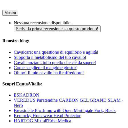
Mostra
Nessuna recensione disponibile.
Scrivi la prima recensione su questo prodotto!
Il nostro blog:
Cavalcare: una questione di equilibrio e agilità!
Supporta il metabolismo del tuo cavallo!
Cavalli anziani: tutto quello che c'è da sapere!
Come scegliere il mangime giusto?
Oh no! Il mio cavallo ha il raffreddore!
Scopri EquusVitalis:
ESKADRON
VEREDUS Paratendine CARBON GEL GRAND SLAM -
Nero
Breastplate Pro-Jump with Open Martingale Fork, Black
Kentucky Horsewear Head Protector
HARTOG Mix all'Erba Medica