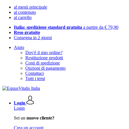
al menù principale
al contenuto
al carrello
Italia: spedizione standard gratuita
a partire da € 79,90
Reso gratuito
Consegna in 2 giorni
Aiuto
Dov'è il mio ordine?
Restituzione prodotti
Costi di spedizione
Opzioni di pagamento
Contattaci
Tutti i temi
Login
Login
Sei un
nuovo cliente?
Crea un account