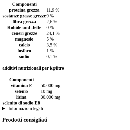
Componenti
proteina grezza
11,9 %
sostanze grasse grezze
9 %
fibra grezza
2,6 %
Rohöle und -fette
0 %
ceneri grezze
24,1 %
magnesio
5 %
calcio
3,5 %
fosforo
1 %
sodio
0,1 %
additivi nutrizionali per kg/litro
Componenti
vitamina E
50.000 mg
selenio
10 mg
lisina
30.000 mg
selenito di sodio E8
Informazioni legali
Prodotti consigliati