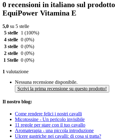
0 recensioni in italiano sul prodotto
EquiPower Vitamina E
5,0
su 5 stelle
5 stelle
1
(100%)
4 stelle
0
(0%)
3 stelle
0
(0%)
2 stelle
0
(0%)
1 Stelle
0
(0%)
1
valutazione
Nessuna recensione disponibile.
Scrivi la prima recensione su questo prodotto!
Il nostro blog:
Come rendere felici i nostri cavalli
Micotossine - Un pericolo invisibile
11 regole per stare con il tuo cavallo
Aromaterapia - una piccola introduzione
Ulcere gastriche nei cavalli: di cosa si tratta?