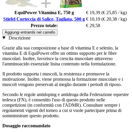
EquiPower Vitamina E, 750 g
€ 19,39
(€ 25,85 / kg)
Stiefel Corteccia di Salice, Tagliata, 500 g
€ 10,19
(€ 20,38 / kg)
Prezzo totale:
€ 29,58
Aggiungi entrambi nel carrello
Descrizione
Grazie alla sua composizione a base di vitamina E e selenio, la
vitamina E di EquiPower offre un ottimo supporto per le fibre
muscolari. Inoltre, favorisce la crescita muscolare attraverso
l'amminoacido essenziale lisina contenuto nella formulazione.
Il prodotto supporta i muscoli, la resistenza e promuove la
motivazione. Inoltre, viene promossa la formazione muscolare e i
muscoli vengono preservati al meglio durante i periodi di riposo.
Secondo le regole antidoping e antidroga della Federazione equestre
tedesca (FN), è consentito l'uso di questo prodotto nelle
competizioni (in conformità con l'ADMR). Consultare sempre i
regolamenti vigenti del torneo a cui si vuole partecipare prima di
somministrare questo prodotto.
Dosaggio raccomandato