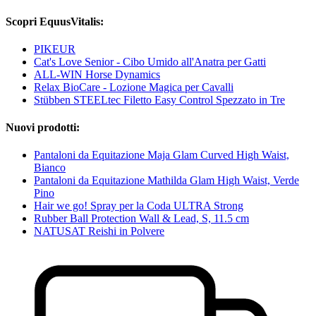
Scopri EquusVitalis:
PIKEUR
Cat's Love Senior - Cibo Umido all'Anatra per Gatti
ALL-WIN Horse Dynamics
Relax BioCare - Lozione Magica per Cavalli
Stübben STEELtec Filetto Easy Control Spezzato in Tre
Nuovi prodotti:
Pantaloni da Equitazione Maja Glam Curved High Waist,
Bianco
Pantaloni da Equitazione Mathilda Glam High Waist, Verde
Pino
Hair we go! Spray per la Coda ULTRA Strong
Rubber Ball Protection Wall & Lead, S, 11.5 cm
NATUSAT Reishi in Polvere