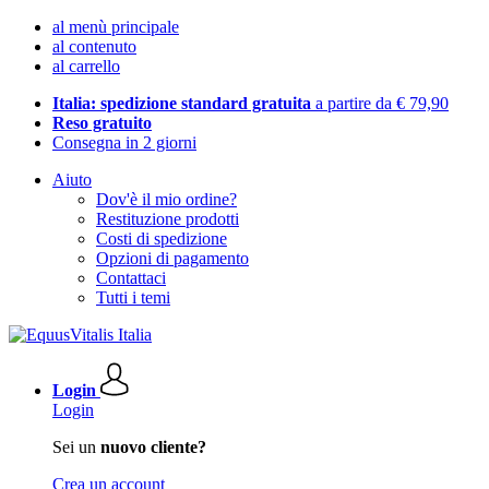
al menù principale
al contenuto
al carrello
Italia: spedizione standard gratuita
a partire da € 79,90
Reso gratuito
Consegna in 2 giorni
Aiuto
Dov'è il mio ordine?
Restituzione prodotti
Costi di spedizione
Opzioni di pagamento
Contattaci
Tutti i temi
Login
Login
Sei un
nuovo cliente?
Crea un account