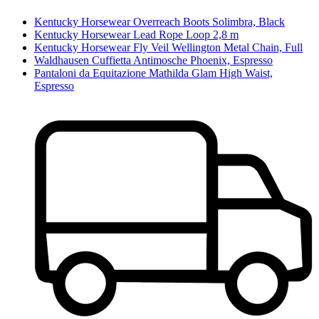
Kentucky Horsewear Overreach Boots Solimbra, Black
Kentucky Horsewear Lead Rope Loop 2,8 m
Kentucky Horsewear Fly Veil Wellington Metal Chain, Full
Waldhausen Cuffietta Antimosche Phoenix, Espresso
Pantaloni da Equitazione Mathilda Glam High Waist,
Espresso