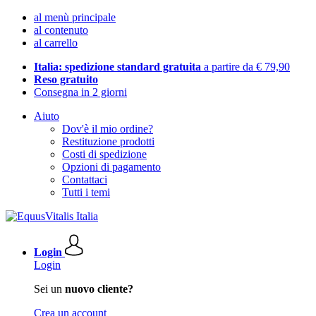
al menù principale
al contenuto
al carrello
Italia: spedizione standard gratuita
a partire da € 79,90
Reso gratuito
Consegna in 2 giorni
Aiuto
Dov'è il mio ordine?
Restituzione prodotti
Costi di spedizione
Opzioni di pagamento
Contattaci
Tutti i temi
Login
Login
Sei un
nuovo cliente?
Crea un account