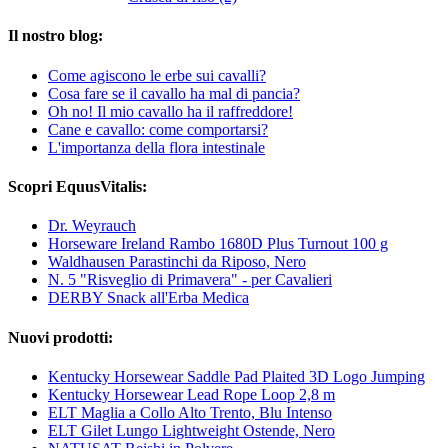
Il nostro blog:
Come agiscono le erbe sui cavalli?
Cosa fare se il cavallo ha mal di pancia?
Oh no! Il mio cavallo ha il raffreddore!
Cane e cavallo: come comportarsi?
L'importanza della flora intestinale
Scopri EquusVitalis:
Dr. Weyrauch
Horseware Ireland Rambo 1680D Plus Turnout 100 g
Waldhausen Parastinchi da Riposo, Nero
N. 5 "Risveglio di Primavera" - per Cavalieri
DERBY Snack all'Erba Medica
Nuovi prodotti:
Kentucky Horsewear Saddle Pad Plaited 3D Logo Jumping
Kentucky Horsewear Lead Rope Loop 2,8 m
ELT Maglia a Collo Alto Trento, Blu Intenso
ELT Gilet Lungo Lightweight Ostende, Nero