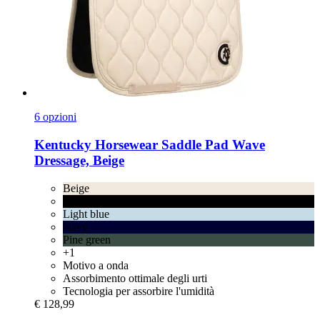
6 opzioni
Kentucky Horsewear
Saddle Pad Wave
Dressage, Beige
Beige
Black
Light blue
Navy
Pine green
+1
Motivo a onda
Assorbimento ottimale degli urti
Tecnologia per assorbire l'umidità
€ 128,99