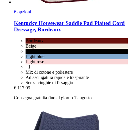
6 opzioni
Kentucky Horsewear
Saddle Pad Plaited Cord
Dressage, Bordeaux
Bordeaux
Beige
Black
Light blue
Light rose
+1
Mix di cotone e poliestere
Ad asciugatura rapida e traspirante
Senza cinghie di fissaggio
€ 117,99
Consegna gratuita fino al giorno 12 agosto