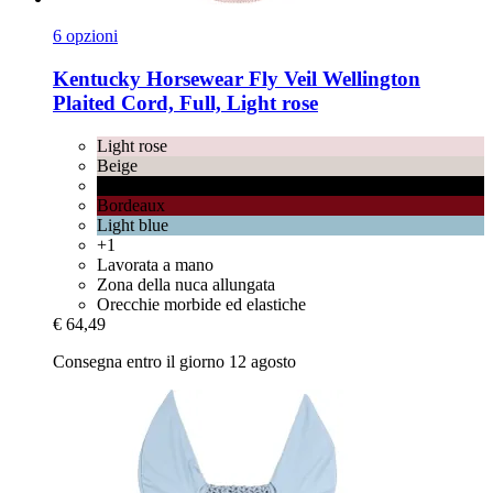
6 opzioni
Kentucky Horsewear
Fly Veil Wellington
Plaited Cord, Full, Light rose
Light rose
Beige
Black
Bordeaux
Light blue
+1
Lavorata a mano
Zona della nuca allungata
Orecchie morbide ed elastiche
€ 64,49
Consegna entro il giorno 12 agosto