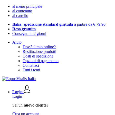
al menù principale
al contenuto
al carrello
Italia: spedizione standard gratuita
a partire da € 79,90
Reso gratuito
Consegna in 2 giorni
Aiuto
Dov'è il mio ordine?
Restituzione prodotti
Costi di spedizione
Opzioni di pagamento
Contattaci
Tutti i temi
Login
Login
Sei un
nuovo cliente?
Crea un account