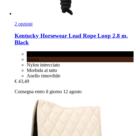
2 opzioni
Kentucky Horsewear
Lead Rope Loop 2,8 m,
Black
Black
brown
Nylon intrecciato
Morbida al tatto
Anello rimovibile
€ 43,49
Consegna entro il giorno 12 agosto