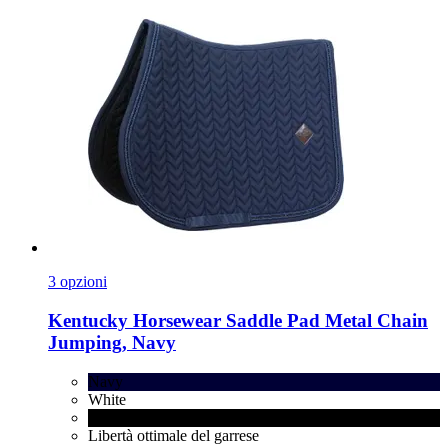
3 opzioni
Kentucky Horsewear
Saddle Pad Metal Chain
Jumping, Navy
Navy
White
Black
Libertà ottimale del garrese