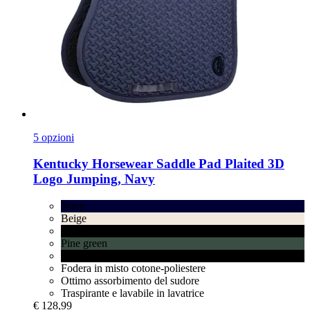
5 opzioni
Kentucky Horsewear
Saddle Pad Plaited 3D
Logo Jumping, Navy
Navy
Beige
Black
Pine green
White
Fodera in misto cotone-poliestere
Ottimo assorbimento del sudore
Traspirante e lavabile in lavatrice
€ 128,99