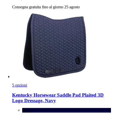
Consegna gratuita fino al giorno 25 agosto
5 opzioni
Kentucky Horsewear
Saddle Pad Plaited 3D
Logo Dressage, Navy
Navy