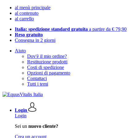
al menù principale
al contenuto
al carrello
Italia: spedizione standard gratuita
a partire da € 79,90
Reso gratuito
Consegna in 2 giorni
Aiuto
Dov'è il mio ordine?
Restituzione prodotti
Costi di spedizione
Opzioni di pagamento
Contattaci
Tutti i temi
Login
Login
Sei un
nuovo cliente?
Crea un account