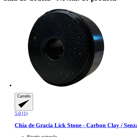
Carrello
5.0 (1)
Chia de Gracia
Lick Stone -​ Carbon Clay / Senz
Ricetta naturale