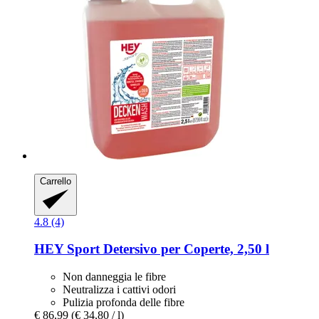
Carrello
4.8 (4)
HEY Sport
Detersivo per Coperte, 2,50 l
Non danneggia le fibre
Neutralizza i cattivi odori
Pulizia profonda delle fibre
€ 86,99
(€ 34,80 / l)