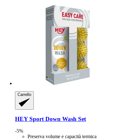
Carrello
HEY Sport
Down Wash Set
-5%
Preserva volume e capacità termica