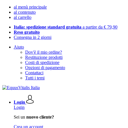
al menù principale
al contenuto
al carrello
Italia: spedizione standard gratuita
a partire da € 79,90
Reso gratuito
Consegna in 2 giorni
Aiuto
Dov'è il mio ordine?
Restituzione prodotti
Costi di spedizione
Opzioni di pagamento
Contattaci
Tutti i temi
Login
Login
Sei un
nuovo cliente?
Crea un account