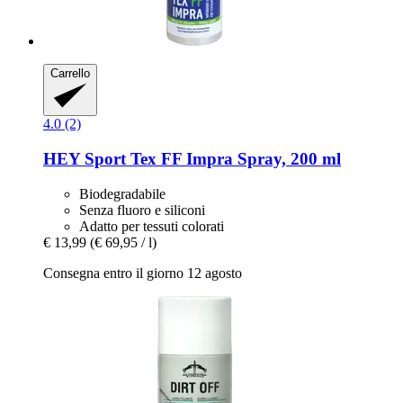
Carrello
4.0 (2)
HEY Sport
Tex FF Impra Spray, 200 ml
Biodegradabile
Senza fluoro e siliconi
Adatto per tessuti colorati
€ 13,99
(€ 69,95 / l)
Consegna entro il giorno 12 agosto