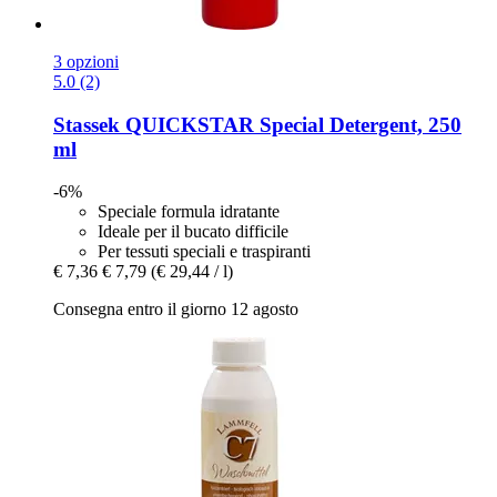
3 opzioni
5.0 (2)
Stassek
QUICKSTAR Special Detergent, 250
ml
-6%
Speciale formula idratante
Ideale per il bucato difficile
Per tessuti speciali e traspiranti
€ 7,36
€ 7,79
(€ 29,44 / l)
Consegna entro il giorno 12 agosto