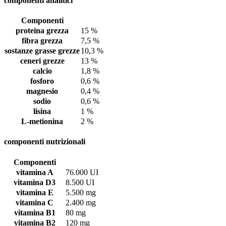
componenti analitici
Componenti
proteina grezza
15 %
fibra grezza
7,5 %
sostanze grasse grezze
10,3 %
ceneri grezze
13 %
calcio
1,8 %
fosforo
0,6 %
magnesio
0,4 %
sodio
0,6 %
lisina
1 %
L-metionina
2 %
componenti nutrizionali
Componenti
vitamina A
76.000 UI
vitamina D3
8.500 UI
vitamina E
5.500 mg
vitamina C
2.400 mg
vitamina B1
80 mg
vitamina B2
120 mg