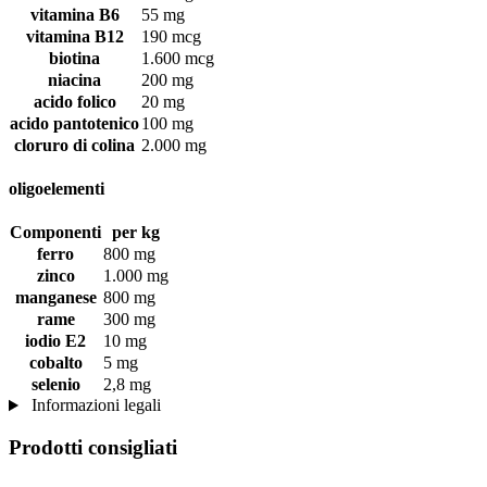
vitamina B6
55 mg
vitamina B12
190 mcg
biotina
1.600 mcg
niacina
200 mg
acido folico
20 mg
acido pantotenico
100 mg
cloruro di colina
2.000 mg
oligoelementi
Componenti
per kg
ferro
800 mg
zinco
1.000 mg
manganese
800 mg
rame
300 mg
iodio E2
10 mg
cobalto
5 mg
selenio
2,8 mg
Informazioni legali
Prodotti consigliati