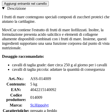
Aggiungi entrambi nel carrello
Descrizione
I frutti di mare contengono speciali composti di zuccheri proteici che
aiutano la cartilagine.
MoviCur contiene l'estratto di frutti di mare liofilizzati. Inoltre, la
formulazione presenta acido salicilico e elementi di collagene
altamente disponibili combinati con i frutti di mare. Insieme, questi
ingredienti supportano una sana funzione corporea dal punto di vista
nutrizionale.
Dosaggio raccomandato:
cavalli di taglia grade: dare circa 250 g al giorno per i cavalli
cavalli di taglia piccola: adattare la quantità di conseguenza
Art.-Nr.:
ASS-014009
Contenuto:
5 kg
EAN:
4042215140092
Codice
014009
produttore:
Marca:
St.Hippolyt
Caratteristiche:
pressato a freddo