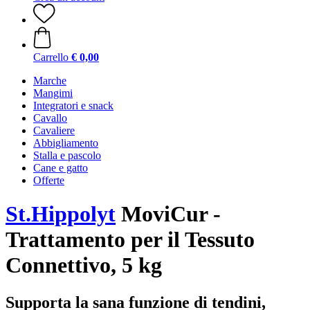
Carrello
€ 0,00
Marche
Mangimi
Integratori e snack
Cavallo
Cavaliere
Abbigliamento
Stalla e pascolo
Cane e gatto
Offerte
St.Hippolyt
MoviCur -
Trattamento per il Tessuto
Connettivo, 5 kg
Supporta la sana funzione di tendini,