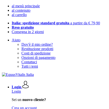
al menù principale
al contenuto
al carrello
Italia: spedizione standard gratuita
a partire da € 79,90
Reso gratuito
Consegna in 2 giorni
Aiuto
Dov'è il mio ordine?
Restituzione prodotti
Costi di spedizione
Opzioni di pagamento
Contattaci
Tutti i temi
Login
Login
Sei un
nuovo cliente?
Crea un account