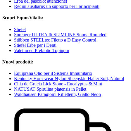
Erba del pascolo: attenzione!
Redini ausiliarie: un supporto per i principianti
Scopri EquusVitalis:
Stiefel
Sprenger ULTRA fit SLIMLINE Spurs, Rounded
Stübben STEELtec Filetto a D Easy Control
Stiefel Erbe per i Denti
Valetumed Prebiotic Topinpur
Nuovi prodotti:
Equiprana Olio per il Sistema Immunitario
Kentucky Horsewear Nylon Sheepskin Halter Soft, Natural
Chia de Gracia Lick Stone - Eucalyptus & Mint
NATUSAT Spirulina platensis in Pellet
Waldhausen Paraglomi Riflettenti, Giallo Neon