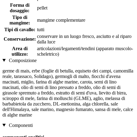
Forma di
pellet
dosaggio:
Tipo di
mangime complementare
mangime:
Tipi di cavallo:
tutti
conservare in un luogo fresco, asciutto e al riparo
Conservazione:
dalla luce
Area di
articolazioni/legamenti/tendini (apparato muscolo-
utilizzo:
scheletrico)
Composizione
germe di mais, erbe (foglie di betulla, equiseto dei campi, camomilla
reale, tarassaco, Solidago), germogli di malto, fiocchi d'avena
macinati, miglio, farina di alghe marine, carota, semi di lino
macinati, olio di semi di lino pressato a freddo, olio di semi di
girasole spremuto a freddo, estratto di semi d'uva, lievito di birra,
sciroppo di mele, farina di molluschi (GLME), aglio, melassa di
barbabietola da zucchero, DL-metionina, alga chlorella, sale
dell'Himalaya, sale marino, magnesio fumarato, sansa di mele, calce
di alghe marine
Componenti