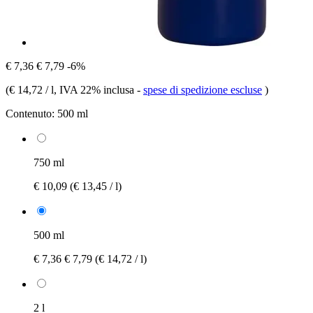
€ 7,36
€ 7,79
-6%
(
€ 14,72 / l
, IVA 22% inclusa
-
spese di spedizione escluse
)
Contenuto:
500 ml
750 ml
€ 10,09
(€ 13,45 / l)
500 ml
€ 7,36
€ 7,79
(€ 14,72 / l)
2 l