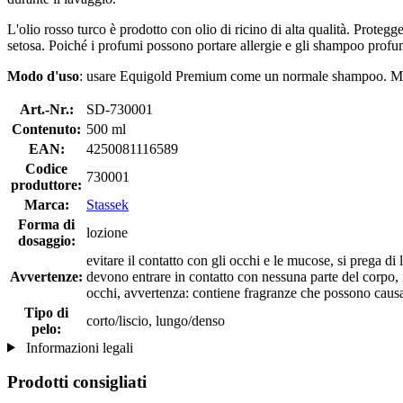
L'olio rosso turco è prodotto con olio di ricino di alta qualità. Proteg
setosa. Poiché i profumi possono portare allergie e gli shampoo profum
Modo d'uso
: usare Equigold Premium come un normale shampoo. Mass
Art.-Nr.:
SD-730001
Contenuto:
500 ml
EAN:
4250081116589
Codice
730001
produttore:
Marca:
Stassek
Forma di
lozione
dosaggio:
evitare il contatto con gli occhi e le mucose, si prega di
Avvertenze:
devono entrare in contatto con nessuna parte del corpo, i
occhi, avvertenza: contiene fragranze che possono causa
Tipo di
corto/liscio, lungo/denso
pelo:
Informazioni legali
Prodotti consigliati