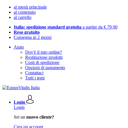
al menù principale
al contenuto
al carrello
Italia: spedizione standard gratuita
a partire da € 79,90
Reso gratuito
Consegna in 2 giorni
Aiuto
Dov'è il mio ordine?
Restituzione prodotti
Costi di spedizione
Opzioni di pagamento
Contattaci
Tutti i temi
Login
Login
Sei un
nuovo cliente?
Crea un account