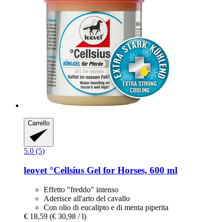
Carrello
5.0 (5)
leovet
°Cellsius Gel for Horses, 600 ml
Effetto "freddo" intenso
Aderisce all'arto del cavallo
Con olio di eucalipto e di menta piperita
€ 18,59
(€ 30,98 / l)