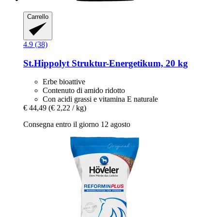
Carrello
4.9 (38)
St.Hippolyt
Struktur-​Energetikum, 20 kg
Erbe bioattive
Contenuto di amido ridotto
Con acidi grassi e vitamina E naturale
€ 44,49
(€ 2,22 / kg)
Consegna entro il giorno 12 agosto