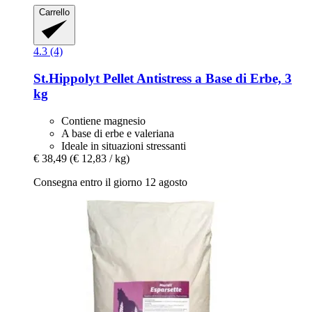
Carrello
4.3 (4)
St.Hippolyt
Pellet Antistress a Base di Erbe, 3
kg
Contiene magnesio
A base di erbe e valeriana
Ideale in situazioni stressanti
€ 38,49
(€ 12,83 / kg)
Consegna entro il giorno 12 agosto