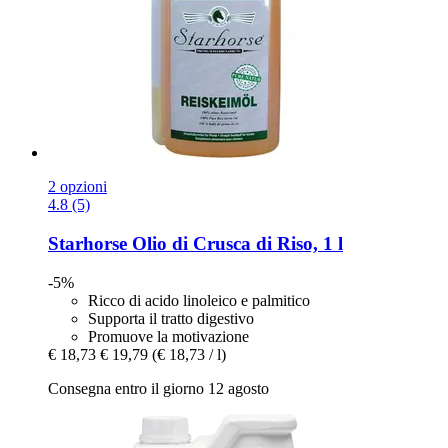
2 opzioni
4.8 (5)
Starhorse
Olio di Crusca di Riso, 1 l
-5%
Ricco di acido linoleico e palmitico
Supporta il tratto digestivo
Promuove la motivazione
€ 18,73
€ 19,79
(€ 18,73 / l)
Consegna entro il giorno 12 agosto