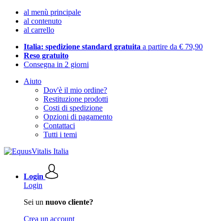
al menù principale
al contenuto
al carrello
Italia: spedizione standard gratuita
a partire da € 79,90
Reso gratuito
Consegna in 2 giorni
Aiuto
Dov'è il mio ordine?
Restituzione prodotti
Costi di spedizione
Opzioni di pagamento
Contattaci
Tutti i temi
Login
Login
Sei un
nuovo cliente?
Crea un account