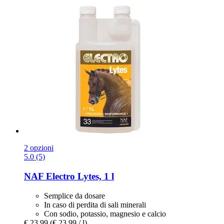
2 opzioni
5.0 (5)
NAF
Electro Lytes, 1 l
Semplice da dosare
In caso di perdita di sali minerali
Con sodio, potassio, magnesio e calcio
€ 23,99
(€ 23,99 / l)