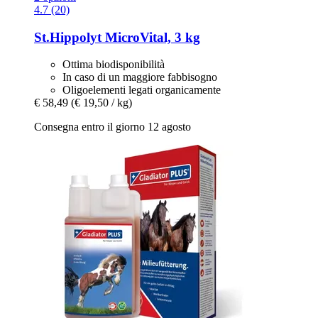
4.7 (20)
St.Hippolyt
MicroVital, 3 kg
Ottima biodisponibilità
In caso di un maggiore fabbisogno
Oligoelementi legati organicamente
€ 58,49
(€ 19,50 / kg)
Consegna entro il giorno 12 agosto