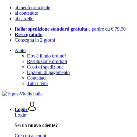
al menù principale
al contenuto
al carrello
Italia: spedizione standard gratuita
a partire da € 79,90
Reso gratuito
Consegna in 2 giorni
Aiuto
Dov'è il mio ordine?
Restituzione prodotti
Costi di spedizione
Opzioni di pagamento
Contattaci
Tutti i temi
Login
Login
Sei un
nuovo cliente?
Crea un account