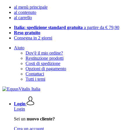
al menù principale
al contenuto
al carrello
Italia: spedizione standard gratuita
a partire da € 79,90
Reso gratuito
Consegna in 2 giorni
Aiuto
Dov'è il mio ordine?
Restituzione prodotti
Costi di spedizione
Opzioni di pagamento
Contattaci
Tutti i temi
Login
Login
Sei un
nuovo cliente?
Crea un account