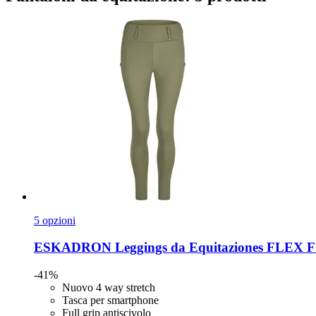
5 opzioni
ESKADRON
Leggings da Equitaziones FLEX 
-41%
Nuovo 4 way stretch
Tasca per smartphone
Full grip antiscivolo