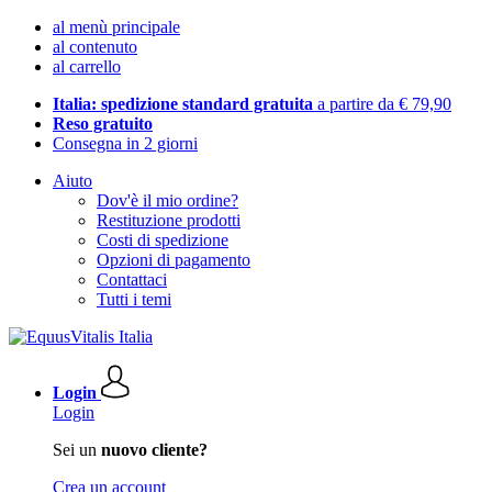
al menù principale
al contenuto
al carrello
Italia: spedizione standard gratuita
a partire da € 79,90
Reso gratuito
Consegna in 2 giorni
Aiuto
Dov'è il mio ordine?
Restituzione prodotti
Costi di spedizione
Opzioni di pagamento
Contattaci
Tutti i temi
Login
Login
Sei un
nuovo cliente?
Crea un account