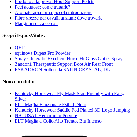
Prodotto alla prova: Hoof Support Pellets
Feci acquose: come trattarle?
Aromaterapia - una piccola introduzione
Fibre grezze per cavalli anziani: dove trovarle
Mangimi senza cereali
Scopri EquusVitalis:
QHP
equinova Digest Pro Powder
Spray Glitterato 'Excellent Horse Hi Gloss Glitter Spray'
Zandonà Therapeutic Support Boot Air Rear Front
ESKADRON Sottosella SATIN CRYSTAL, DL
Nuovi prodotti:
Kentucky Horsewear Fly Mask Skin Friendly with Ears,
Silver
ELT Maglia Funzionale Esthal, Nero
Kentucky Horsewear Saddle Pad Plaited 3D Logo Jumping
NATUSAT Hericium in Polvere
ELT Maglia a Collo Alto Trento, Blu Intenso