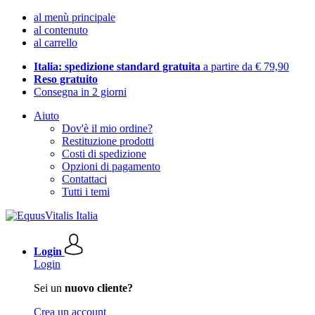
al menù principale
al contenuto
al carrello
Italia: spedizione standard gratuita
a partire da € 79,90
Reso gratuito
Consegna in 2 giorni
Aiuto
Dov'è il mio ordine?
Restituzione prodotti
Costi di spedizione
Opzioni di pagamento
Contattaci
Tutti i temi
Login
Login
Sei un
nuovo cliente?
Crea un account