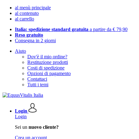
al menù principale
al contenuto
al carrello
Italia: spedizione standard gratuita
a partire da € 79,90
Reso gratuito
Consegna in 2 giorni
Aiuto
Dov'è il mio ordine?
Restituzione prodotti
Costi di spedizione
Opzioni di pagamento
Contattaci
Tutti i temi
Login
Login
Sei un
nuovo cliente?
Crea un account