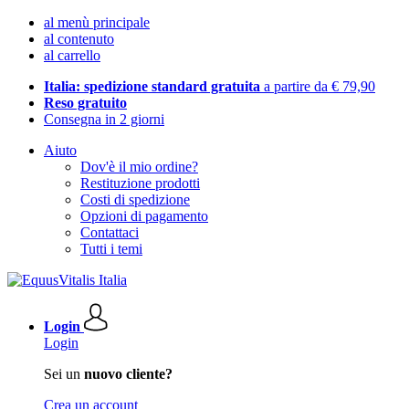
al menù principale
al contenuto
al carrello
Italia: spedizione standard gratuita
a partire da € 79,90
Reso gratuito
Consegna in 2 giorni
Aiuto
Dov'è il mio ordine?
Restituzione prodotti
Costi di spedizione
Opzioni di pagamento
Contattaci
Tutti i temi
Login
Login
Sei un
nuovo cliente?
Crea un account