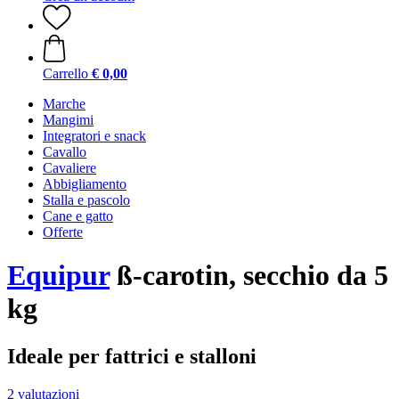
Carrello
€ 0,00
Marche
Mangimi
Integratori e snack
Cavallo
Cavaliere
Abbigliamento
Stalla e pascolo
Cane e gatto
Offerte
Equipur
ß-carotin, secchio da 5
kg
Ideale per fattrici e stalloni
2 valutazioni