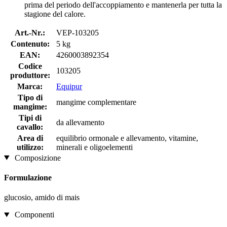
prima del periodo dell'accoppiamento e mantenerla per tutta la
stagione del calore.
Art.-Nr.:
VEP-103205
Contenuto:
5 kg
EAN:
4260003892354
Codice
103205
produttore:
Marca:
Equipur
Tipo di
mangime complementare
mangime:
Tipi di
da allevamento
cavallo:
Area di
equilibrio ormonale e allevamento, vitamine,
utilizzo:
minerali e oligoelementi
Composizione
Formulazione
glucosio, amido di mais
Componenti