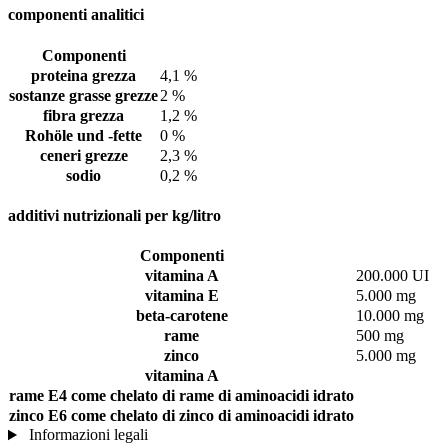
componenti analitici
Componenti
proteina grezza
4,1 %
sostanze grasse grezze
2 %
fibra grezza
1,2 %
Rohöle und -fette
0 %
ceneri grezze
2,3 %
sodio
0,2 %
additivi nutrizionali per kg/litro
Componenti
vitamina A
200.000 UI
vitamina E
5.000 mg
beta-carotene
10.000 mg
rame
500 mg
zinco
5.000 mg
vitamina A
rame E4 come chelato di rame di aminoacidi idrato
zinco E6 come chelato di zinco di aminoacidi idrato
Informazioni legali