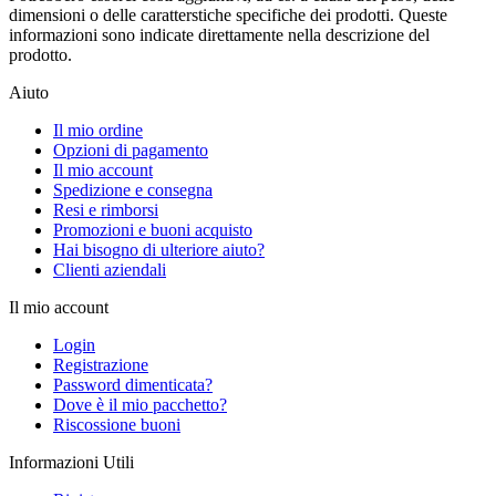
dimensioni o delle caratterstiche specifiche dei prodotti. Queste
informazioni sono indicate direttamente nella descrizione del
prodotto.
Aiuto
Il mio ordine
Opzioni di pagamento
Il mio account
Spedizione e consegna
Resi e rimborsi
Promozioni e buoni acquisto
Hai bisogno di ulteriore aiuto?
Clienti aziendali
Il mio account
Login
Registrazione
Password dimenticata?
Dove è il mio pacchetto?
Riscossione buoni
Informazioni Utili