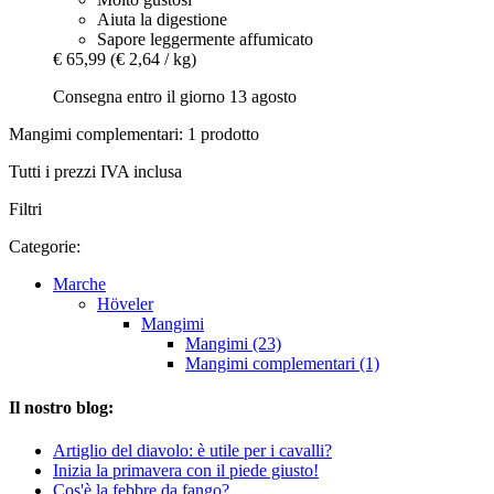
Aiuta la digestione
Sapore leggermente affumicato
€ 65,99
(€ 2,64 / kg)
Consegna entro il giorno 13 agosto
Mangimi complementari: 1 prodotto
Tutti i prezzi IVA inclusa
Filtri
Categorie:
Marche
Höveler
Mangimi
Mangimi (23)
Mangimi complementari (1)
Il nostro blog:
Artiglio del diavolo: è utile per i cavalli?
Inizia la primavera con il piede giusto!
Cos'è la febbre da fango?