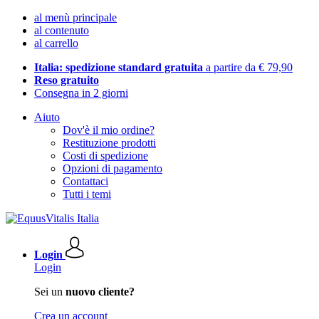
al menù principale
al contenuto
al carrello
Italia: spedizione standard gratuita
a partire da € 79,90
Reso gratuito
Consegna in 2 giorni
Aiuto
Dov'è il mio ordine?
Restituzione prodotti
Costi di spedizione
Opzioni di pagamento
Contattaci
Tutti i temi
Login
Login
Sei un
nuovo cliente?
Crea un account