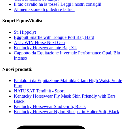
Il tuo cavallo ha la tosse? Leggi i nostri consigli!
Alimentazione di puledri e fattrici
Scopri EquusVitalis:
St. Hippolyt
Eggbutt Snaffle with Tongue Port Bar, Hard
ALL-WIN Horse Next Gen
Kentucky Horsewear Jute Bag XL
Cappotto da Equitazione Invernale Performance Opal, Blu
Intenso
Nuovi prodotti:
Pantaloni da Equitazione Mathilda Glam High Waist, Verde
Pino
NATUSAT Tendinit - Sport
Kentucky Horsewear Fly Mask Skin Friendly with Ears,
Black
Kentucky Horsewear Stud Girth, Black
Kentucky Horsewear Nylon Sheepskin Halter Soft, Black