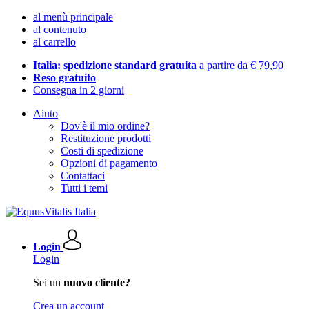
al menù principale
al contenuto
al carrello
Italia: spedizione standard gratuita
a partire da € 79,90
Reso gratuito
Consegna in 2 giorni
Aiuto
Dov'è il mio ordine?
Restituzione prodotti
Costi di spedizione
Opzioni di pagamento
Contattaci
Tutti i temi
Login
Login
Sei un
nuovo cliente?
Crea un account