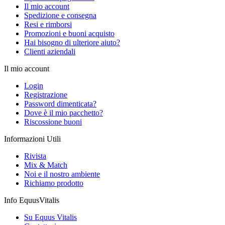
Il mio account
Spedizione e consegna
Resi e rimborsi
Promozioni e buoni acquisto
Hai bisogno di ulteriore aiuto?
Clienti aziendali
Il mio account
Login
Registrazione
Password dimenticata?
Dove è il mio pacchetto?
Riscossione buoni
Informazioni Utili
Rivista
Mix & Match
Noi e il nostro ambiente
Richiamo prodotto
Info EquusVitalis
Su Equus Vitalis