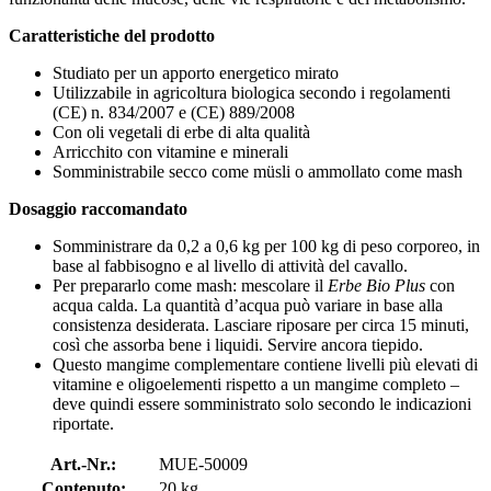
Caratteristiche del prodotto
Studiato per un apporto energetico mirato
Utilizzabile in agricoltura biologica secondo i regolamenti
(CE) n. 834/2007 e (CE) 889/2008
Con oli vegetali di erbe di alta qualità
Arricchito con vitamine e minerali
Somministrabile secco come müsli o ammollato come mash
Dosaggio raccomandato
Somministrare da 0,2 a 0,6 kg per 100 kg di peso corporeo, in
base al fabbisogno e al livello di attività del cavallo.
Per prepararlo come mash: mescolare il
Erbe Bio Plus
con
acqua calda. La quantità d’acqua può variare in base alla
consistenza desiderata. Lasciare riposare per circa 15 minuti,
così che assorba bene i liquidi. Servire ancora tiepido.
Questo mangime complementare contiene livelli più elevati di
vitamine e oligoelementi rispetto a un mangime completo –
deve quindi essere somministrato solo secondo le indicazioni
riportate.
Art.-Nr.:
MUE-50009
Contenuto:
20 kg