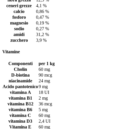
ceneri grezze
4,1 %
calcio
0,86 %
fosforo
0,47 %
magnesio
0,19 %
sodio
0,27 %
amidi
31,2 %
zucchero
3,9 %
Vitamine
Componenti
per 1 kg
Cholin
60 mg
D-biotina
90 mcg
niacinamide
24 mg
Acido pantotenico
9 mg
vitamina A
18 UI
vitamina B1
2 mg
vitamina B12
36 mcg
vitamina B6
5 mg
vitamina C
60 mg
vitamina D3
2,4 UI
Vitamina E
60 mg