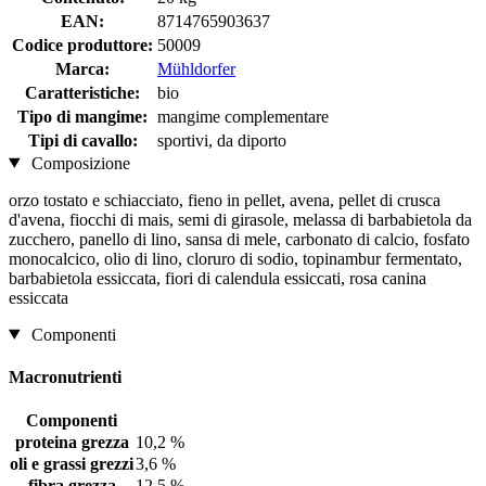
EAN:
8714765903637
Codice produttore:
50009
Marca:
Mühldorfer
Caratteristiche:
bio
Tipo di mangime:
mangime complementare
Tipi di cavallo:
sportivi, da diporto
Composizione
orzo tostato e schiacciato, fieno in pellet, avena, pellet di crusca
d'avena, fiocchi di mais, semi di girasole, melassa di barbabietola da
zucchero, panello di lino, sansa di mele, carbonato di calcio, fosfato
monocalcico, olio di lino, cloruro di sodio, topinambur fermentato,
barbabietola essiccata, fiori di calendula essiccati, rosa canina
essiccata
Componenti
Macronutrienti
Componenti
proteina grezza
10,2 %
oli e grassi grezzi
3,6 %
fibra grezza
12,5 %