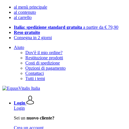
al menù principale
al contenuto
al carrello
Italia: spedizione standard gratuita
a partire da € 79,90
Reso gratuito
Consegna in 2 giorni
Aiuto
Dov'è il mio ordine?
Restituzione prodotti
Costi di spedizione
Opzioni di pagamento
Contattaci
Tutti i temi
Login
Login
Sei un
nuovo cliente?
Crea un account