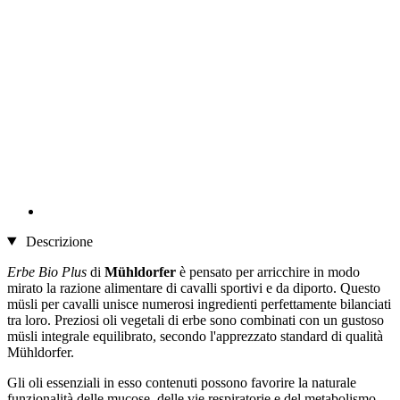
Descrizione
Erbe Bio Plus
di
Mühldorfer
è pensato per arricchire in modo
mirato la razione alimentare di cavalli sportivi e da diporto. Questo
müsli per cavalli unisce numerosi ingredienti perfettamente bilanciati
tra loro. Preziosi oli vegetali di erbe sono combinati con un gustoso
müsli integrale equilibrato, secondo l'apprezzato standard di qualità
Mühldorfer.
Gli oli essenziali in esso contenuti possono favorire la naturale
funzionalità delle mucose, delle vie respiratorie e del metabolismo.