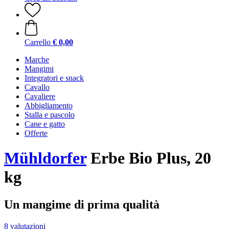
Carrello
€ 0,00
Marche
Mangimi
Integratori e snack
Cavallo
Cavaliere
Abbigliamento
Stalla e pascolo
Cane e gatto
Offerte
Mühldorfer
Erbe Bio Plus, 20
kg
Un mangime di prima qualità
8 valutazioni