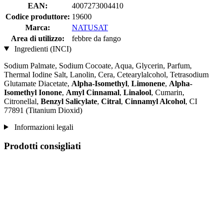
EAN:
4007273004410
Codice produttore:
19600
Marca:
NATUSAT
Area di utilizzo:
febbre da fango
Ingredienti (INCI)
Sodium Palmate, Sodium Cocoate, Aqua, Glycerin, Parfum,
Thermal Iodine Salt, Lanolin, Cera, Cetearylalcohol, Tetrasodium
Glutamate Diacetate,
Alpha-Isomethyl
,
Limonene
,
Alpha-
Isomethyl Ionone
,
Amyl Cinnamal
,
Linalool
, Cumarin,
Citronellal,
Benzyl Salicylate
,
Citral
,
Cinnamyl Alcohol
, CI
77891 (Titanium Dioxid)
Informazioni legali
Prodotti consigliati