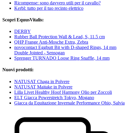
Ricompense: sono davvero utili per il cavallo?
Kerbl: tutto per il tuo recinto elettrico
Scopri EquusVitalis:
DERBY
Rubber Ball Protection Wall & Lead, S, 11.5 cm
QHP Frange Anti-Mosche Extra, Zebra
novocontact Eggbutt Bit with D-shaped Rings, 14 mm
Double Jointed - Sensogan
Sprenger TURNADO Loose Ring Snaffle, 14 mm
Nuovi prodotti:
NATUSAT Chaga in Polvere
NATUSAT Maitake in Polvere
Lilla Livet Healthy Hoof Harmony Olio per Zoccoli
ELT Giacca Powerstretch Tokyo, Mogano
Giacca da Equitazione Invernale Performance Ohio, Salvia