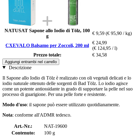
NATUSAT Sapone allo Iodio di Tölz, 100
€ 9,59
(€ 95,90 / kg)
g
€ 24,99
CXEVALO Balsamo per Zoccoli, 200 ml
(€ 124,95 / l)
Prezzo totale:
€ 34,58
Aggiungi entrambi nel carrello
Descrizione
Il Sapone allo Iodio di Tölz è realizzato con oli vegetali delicati e lo
iodio naturale ottenuto delle sorgenti di Bad Tölz. Lo iodio agisce
come un potente antiossidante in grado di supportare la pelle nel suo
processo di guarigione. Per una pelle forte e resistente.
Modo d'uso
: il sapone può essere utilizzato quotidianamente.
Nota
: conforme all'ADMR tedesco.
Art.-Nr.:
NAT-19600
Contenuto:
100 g