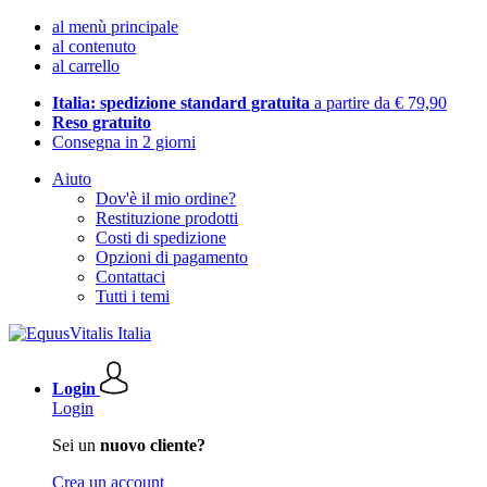
al menù principale
al contenuto
al carrello
Italia: spedizione standard gratuita
a partire da € 79,90
Reso gratuito
Consegna in 2 giorni
Aiuto
Dov'è il mio ordine?
Restituzione prodotti
Costi di spedizione
Opzioni di pagamento
Contattaci
Tutti i temi
Login
Login
Sei un
nuovo cliente?
Crea un account