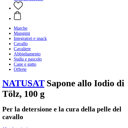
Marche
Mangimi
Integratori e snack
Cavallo
Cavaliere
Abbigliamento
Stalla e pascolo
Cane e gatto
Offerte
NATUSAT
Sapone allo Iodio di
Tölz, 100 g
Per la detersione e la cura della pelle del
cavallo